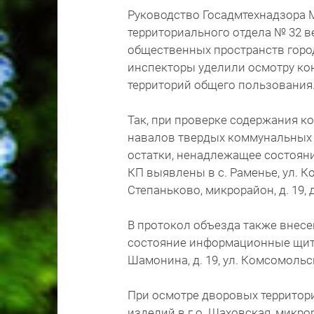
Руководство Госадмтехнадзора 
территориального отдела № 32 
общественных пространств горо
инспекторы уделили осмотру ко
территорий общего пользования
Так, при проверке содержания к
навалов твердых коммунальных 
остатки, ненадлежащее состояни
КП выявлены в с. Раменье, ул. Колх
Степаньково, микрорайон, д. 19, 
В протокол объезда также внес
состояние информационные щиты
Шамонина, д. 19, ул. Комсомольска
При осмотре дворовых территор
изделий в г.о. Шаховская, микрора