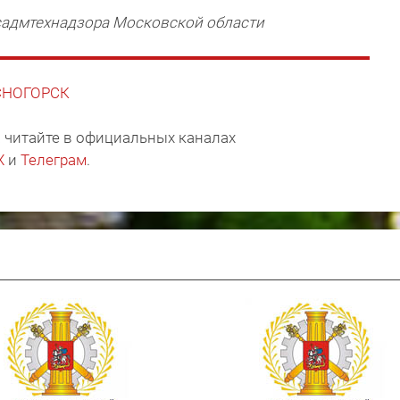
садмтехнадзора Московской области
АСНОГОРСК
 читайте в официальных каналах
X
и
Телеграм
.