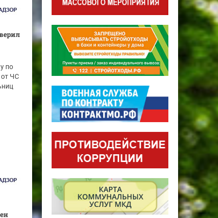
верил
у по
 от ЧС
ьниц
лен