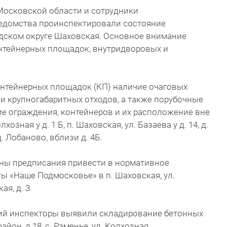
Московской области и сотрудники
ведомства проинспектировали состояние
дском округе Шаховская. Основное внимание
нтейнерных площадок, внутридворовых и
.
онтейнерных площадок (КП) наличие очаговых
и крупногабаритных отходов, а также порубочные
е ограждения, контейнеров и их расположение вне
озная у д. 1 Б, п. Шаховская, ул. Базаева у д. 14, д.
д. Лобаново, вблизи д. 4Б.
ены предписания привести в нормативное
 «Наше Подмосковье» в п. Шаховская, ул.
я, д. 3.
ий инспекторы выявили складирование бетонных
йон, д.18, с. Раменье, ул. Колхозная,