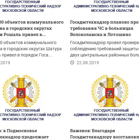
00 объектов коммунального
Госадмтехнадзор планово про
ва в городских округах
требования ЧС в больницах
и Рошаль привел в...
Волоколамска и Лотошино
00 объектов коммунального
Госадмтехнадзор провел проверк
а в городских округах Шатура
соблюдению требований защиты
 привел в порядок Госа...
двух центральных районных бол
на территории...
.2019
22.08.2019
: в Подмосковье
Баженов: Благодаря
ехнадзор продолжает
Госадмтехнадзору восстанов