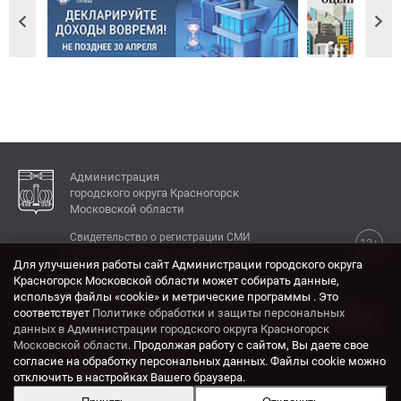
Администрация
городского округа Красногорск
Московской области
Свидетельство о регистрации СМИ
12+
Эл № ФС77-77792 от 31.01.2020.
Для улучшения работы сайт Администрации городского округа
Красногорск Московской области может собирать данные,
КОНТАКТЫ
используя файлы «cookie» и метрические программы . Это
соответствует
Политике обработки и защиты персональных
Адрес: 143404, Московская область, г. Красногорск,
данных в Администрации городского округа Красногорск
ул. Ленина, дом 4.
Московской области
. Продолжая работу с сайтом, Вы даете свое
Электронная почта:
согласие на обработку персональных данных. Файлы cookie можно
krasrn@mosreg.ru
отключить в настройках Вашего браузера.