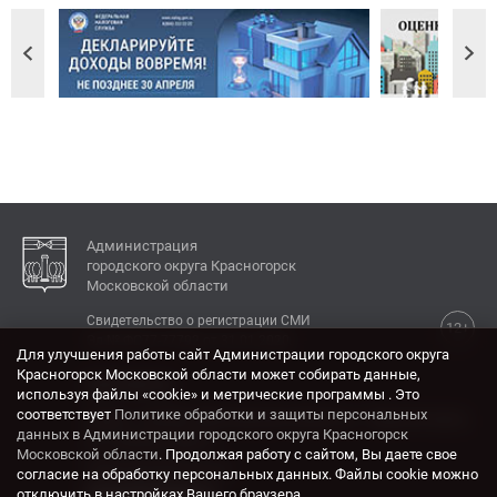
Администрация
городского округа Красногорск
Московской области
Свидетельство о регистрации СМИ
12+
Эл № ФС77-77792 от 31.01.2020.
Для улучшения работы сайт Администрации городского округа
Красногорск Московской области может собирать данные,
КОНТАКТЫ
используя файлы «cookie» и метрические программы . Это
соответствует
Политике обработки и защиты персональных
Адрес: 143404, Московская область, г. Красногорск,
данных в Администрации городского округа Красногорск
ул. Ленина, дом 4.
Московской области
. Продолжая работу с сайтом, Вы даете свое
Электронная почта:
согласие на обработку персональных данных. Файлы cookie можно
krasrn@mosreg.ru
отключить в настройках Вашего браузера.