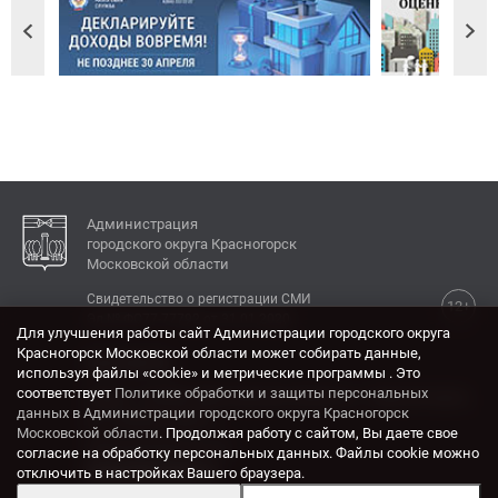
Администрация
городского округа Красногорск
Московской области
Свидетельство о регистрации СМИ
12+
Эл № ФС77-77792 от 31.01.2020.
Для улучшения работы сайт Администрации городского округа
Красногорск Московской области может собирать данные,
КОНТАКТЫ
используя файлы «cookie» и метрические программы . Это
соответствует
Политике обработки и защиты персональных
Адрес: 143404, Московская область, г. Красногорск,
данных в Администрации городского округа Красногорск
ул. Ленина, дом 4.
Московской области
. Продолжая работу с сайтом, Вы даете свое
Электронная почта:
согласие на обработку персональных данных. Файлы cookie можно
krasrn@mosreg.ru
отключить в настройках Вашего браузера.