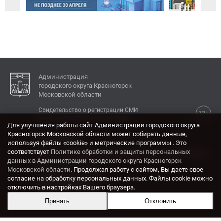
Администрация
городского округа Красногорск
Московской области
Свидетельство о регистрации СМИ
12+
Эл № ФС77-77792 от 31.01.2020.
Для улучшения работы сайт Администрации городского округа
Красногорск Московской области может собирать данные,
КОНТАКТЫ
используя файлы «cookie» и метрические программы . Это
соответствует
Политике обработки и защиты персональных
Адрес: 143404, Московская область, г. Красногорск,
данных в Администрации городского округа Красногорск
ул. Ленина, дом 4.
Московской области
. Продолжая работу с сайтом, Вы даете свое
Электронная почта:
согласие на обработку персональных данных. Файлы cookie можно
krasrn@mosreg.ru
отключить в настройках Вашего браузера.
Принять
Отклонить
Разработка и поддержка сайта ADN