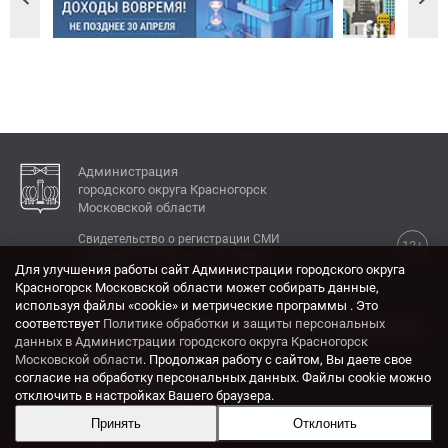
Администрация
городского округа Красногорск
Московской области
Свидетельство о регистрации СМИ
12+
Эл № ФС77-77792 от 31.01.2020.
Для улучшения работы сайт Администрации городского округа
Красногорск Московской области может собирать данные,
КОНТАКТЫ
используя файлы «cookie» и метрические программы . Это
соответствует
Политике обработки и защиты персональных
Адрес: 143404, Московская область, г. Красногорск,
данных в Администрации городского округа Красногорск
ул. Ленина, дом 4.
Московской области
. Продолжая работу с сайтом, Вы даете свое
Электронная почта:
согласие на обработку персональных данных. Файлы cookie можно
krasrn@mosreg.ru
отключить в настройках Вашего браузера.
Принять
Отклонить
Разработка и поддержка сайта ADN