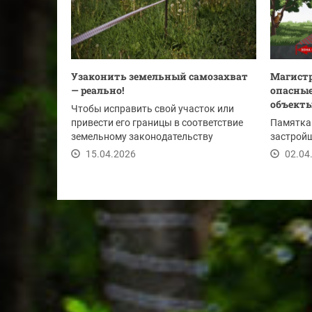
Узаконить земельный самозахват
Магистр
— реально!
опасные
объект
Чтобы исправить свой участок или
привести его границы в соответствие
Памятка
земельному законодательству
застройщ
собственники земель...
15.04.2026
02.04