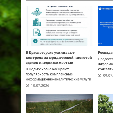
В Красногорске усиливают
Роскада
контроль за юридической чистотой
Предост
сделок с недвижимостью
информа
В Подмосковье набирают
консалти
популярность комплексные
объектов
09.07
информационно‑аналитические услуги
по проверке объектов недвижимости.
10.07.2026