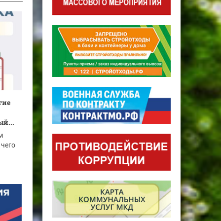
гие
й...
м
 чего