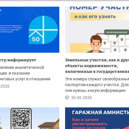
стр информирует
Земельные участки, как и дру
объекты недвижимости,
авление аналитической
включенные в государственны
ции и оказания
нговых услуг в отношении
Эти номера служат своеобразны
 недвижимости на...
паспортом каждого участка. Для
.2026
они нужны, какую информацию
содержат и как...
30.06.2026