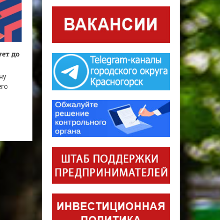
ет до
ну
его