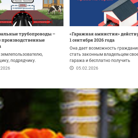
альные трубопроводы –
«Гаражная амнистия» действу
 производственные
1 сентября 2026 года
ы
Она дает возможность граждани
 землепользователю,
стать законным владельцем сво
ику, подрядчику.
гаража и бесплатно получить
земельный участок под...
.2026
05.02.2026