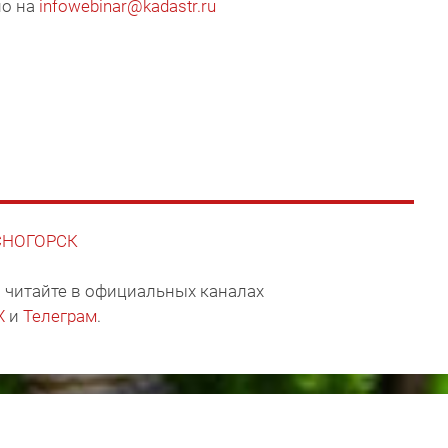
но на
infowebinar@kadastr.ru
АСНОГОРСК
 читайте в официальных каналах
X
и
Телеграм
.