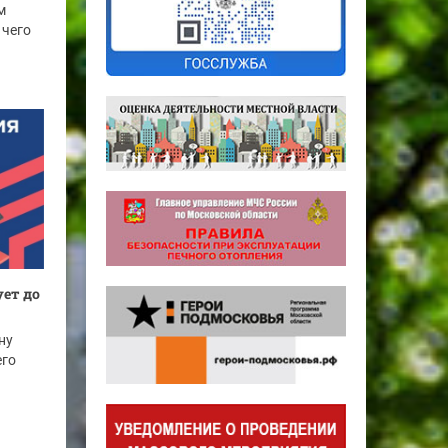
м
 чего
ет до
ну
его