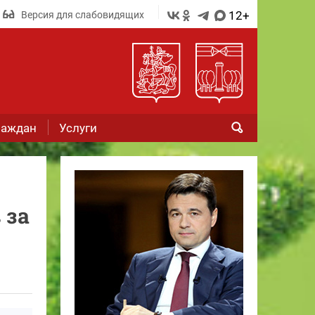
12+
Версия для слабовидящих
раждан
Услуги
 за