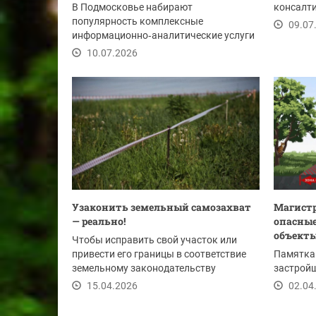
В Подмосковье набирают
консалти
популярность комплексные
объектов
09.07
информационно‑аналитические услуги
по проверке объектов недвижимости.
10.07.2026
Узаконить земельный самозахват
Магистр
— реально!
опасные
объект
Чтобы исправить свой участок или
привести его границы в соответствие
Памятка
земельному законодательству
застройщ
собственники земель...
15.04.2026
02.04