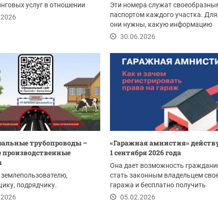
нговых услуг в отношении
Эти номера служат своеобразны
 недвижимости на...
паспортом каждого участка. Для
.2026
они нужны, какую информацию
содержат и как...
30.06.2026
альные трубопроводы –
«Гаражная амнистия» действу
 производственные
1 сентября 2026 года
ы
Она дает возможность граждани
 землепользователю,
стать законным владельцем сво
ику, подрядчику.
гаража и бесплатно получить
земельный участок под...
.2026
05.02.2026