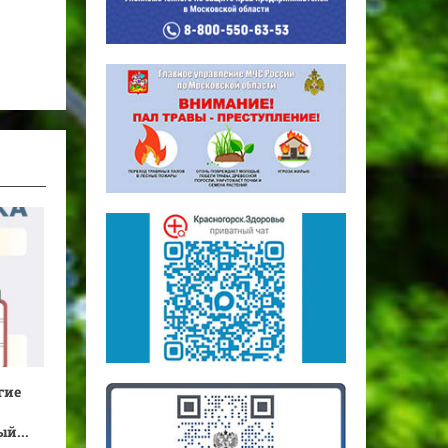
гие
й...