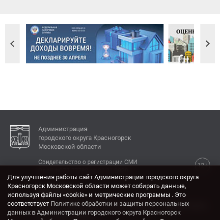
Администрация
городского округа Красногорск
Московской области
Свидетельство о регистрации СМИ
12+
Эл № ФС77-77792 от 31.01.2020.
Для улучшения работы сайт Администрации городского округа
Красногорск Московской области может собирать данные,
КОНТАКТЫ
используя файлы «cookie» и метрические программы . Это
соответствует
Политике обработки и защиты персональных
Адрес: 143404, Московская область, г. Красногорск,
данных в Администрации городского округа Красногорск
ул. Ленина, дом 4.