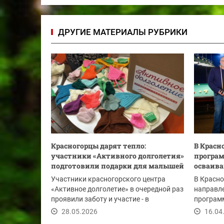
ДРУГИЕ МАТЕРИАЛЫ РУБРИКИ
Красногорцы дарят тепло:
В Красн
участники «Активного долголетия»
програм
подготовили подарки для малышей
осваива
Участники красногорского центра
В Красно
«Активное долголетие» в очередной раз
направле
проявили заботу и участие - в
программ
преддверии Дня...
Теперь у
28.05.2026
16.04