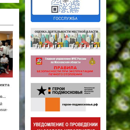
оекта
...
ый
ини-