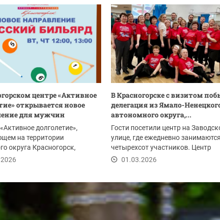
огорском центре «Активное
В Красногорске с визитом по
тие» открывается новое
делегация из Ямало-Ненецког
ление для мужчин
автономного округа,...
 «Активное долголетие»,
Гости посетили центр на Заводск
ющем на территории
улице, где ежедневно занимаютс
го округа Красногорск,
четырехсот участников. Центр
 новое досуговое...
«Активное...
.2026
01.03.2026