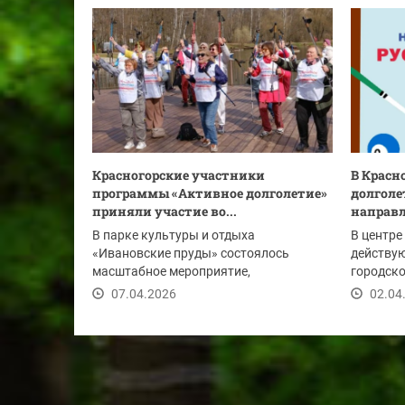
Красногорские участники
В Красн
программы «Активное долголетие»
долголе
приняли участие во...
направ
В парке культуры и отдыха
В центре
«Ивановские пруды» состоялось
действу
масштабное мероприятие,
городско
приуроченное ко Всемирному дню...
стартует
07.04.2026
02.04