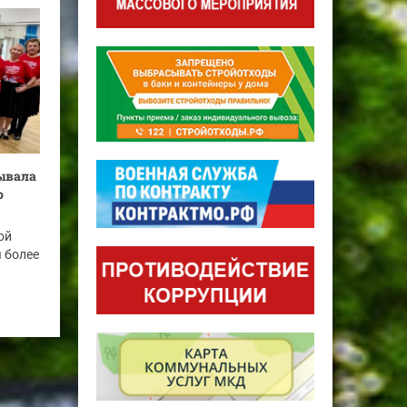
бывала
о
ой
я более