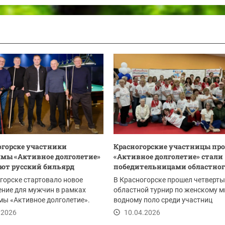
огорске участники
Красногорские участницы пр
мы «Активное долголетие»
«Активное долголетие» стали
ют русский бильярд
победительницами областного
горске стартовало новое
В Красногорске прошел четверт
ние для мужчин в рамках
областной турнир по женскому м
ы «Активное долголетие».
водному поло среди участниц
частники...
губернаторского проекта...
.2026
10.04.2026