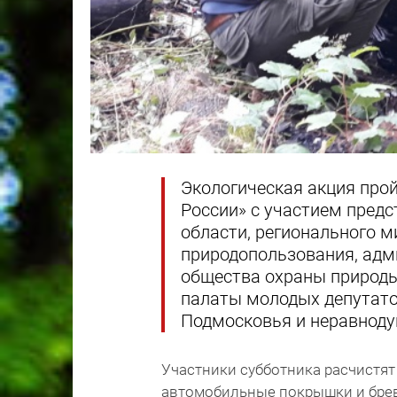
Экологическая акция прой
России» с участием пред
области, регионального м
природопользования, адм
общества охраны природы
палаты молодых депутато
Подмосковья и неравноду
Участники субботника расчистя
автомобильные покрышки и брев