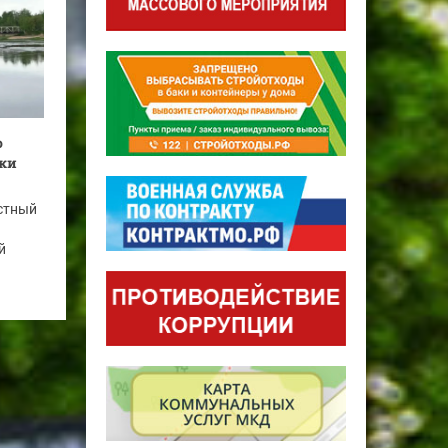
о
еки
стный
й