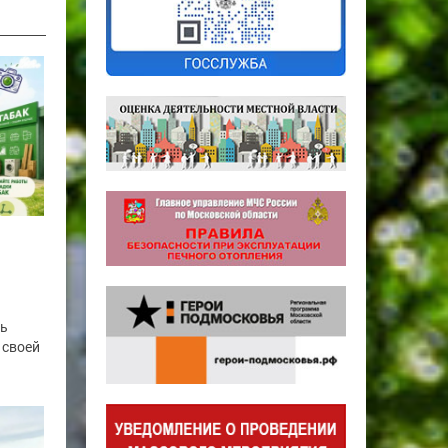
сь
 своей