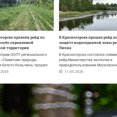
огорске провели рейд по
В Красногорске прошел рейд п
особо охраняемой
защите водоохранной зоны р
ой территории
Липка
тории ООПТ регионального
В Красногорске состоялся совме
я «Памятник природы
рейд Министерства экологии и
е болото Кольчиха» прошел
природопользования Московско
ый рейд...
области и Ильинского...
.2026
11.05.2026