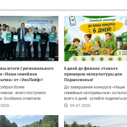
ны итоги I регионального
6 дней до финала: станьте
а «Наша семейная
примером экокультуры для
ычка» от «ЭкоЛайф»!
Подмосковья!
собрал более
До завершения конкурса «Наши
тников - всего поступило
семейные экопривычки» остало
и. Особенно отметили
всего 6 дней - успейте поделиться
ть жителей Красногорска,...
доброй историей!
.2026
09.07.2026