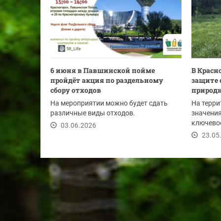
6 июня в Павшинской пойме
В Красн
пройдёт акция по раздельному
защите 
сбору отходов
природн
На мероприятии можно будет сдать
На терри
различные виды отходов.
значени
ключево
03.06.2026
совместн
23.05