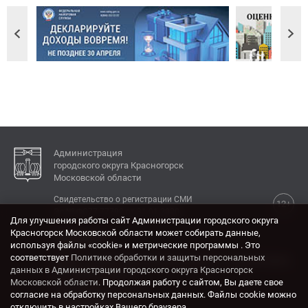
Администрация
городского округа Красногорск
Московской области
Свидетельство о регистрации СМИ
12+
Эл № ФС77-77792 от 31.01.2020.
Для улучшения работы сайт Администрации городского округа
Красногорск Московской области может собирать данные,
КОНТАКТЫ
используя файлы «cookie» и метрические программы . Это
соответствует
Политике обработки и защиты персональных
Адрес: 143404, Московская область, г. Красногорск,
данных в Администрации городского округа Красногорск
ул. Ленина, дом 4.
Московской области
. Продолжая работу с сайтом, Вы даете свое
Электронная почта:
согласие на обработку персональных данных. Файлы cookie можно
krasrn@mosreg.ru
отключить в настройках Вашего браузера.