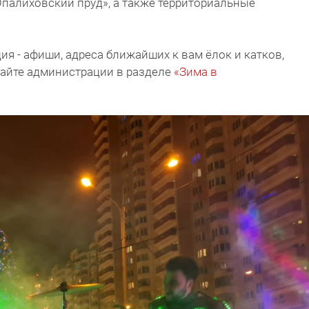
Опалиховский пруд», а также территориальные
я - афиши, адреса ближайших к вам ёлок и катков,
сайте администрации в разделе
«Зима в