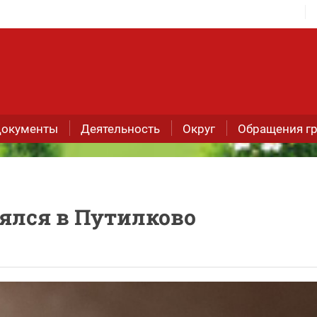
окументы
Деятельность
Округ
Обращения г
оялся в Путилково