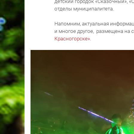
детский городок «Сказочный», «
отделы муниципалитета.
Напомним, актуальная информаци
и многое другое, размещена на 
Красногорске».