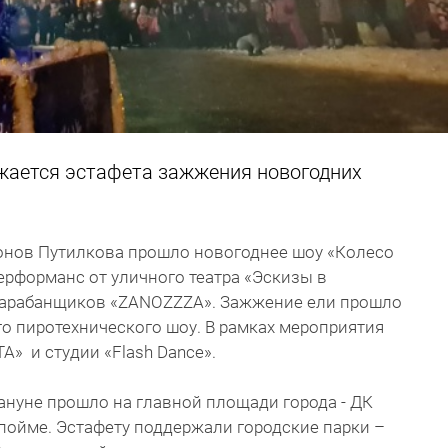
жается эстафета зажжения новогодних
йонов Путилкова прошло новогоднее шоу «Колесо
ерформанс от уличного театра «Эскизы в
барабанщиков «ZANOZZZA». Зажжение ели прошло
го пиротехнического шоу. В рамках мероприятия
А» и студии «Flash Dance».
ануне прошло на главной площади города - ДК
пойме. Эстафету поддержали городские парки –