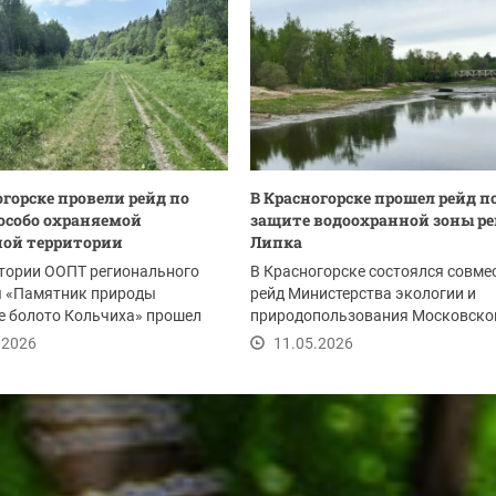
огорске провели рейд по
В Красногорске прошел рейд п
особо охраняемой
защите водоохранной зоны р
ой территории
Липка
тории ООПТ регионального
В Красногорске состоялся совме
я «Памятник природы
рейд Министерства экологии и
е болото Кольчиха» прошел
природопользования Московско
ый рейд...
области и Ильинского...
.2026
11.05.2026