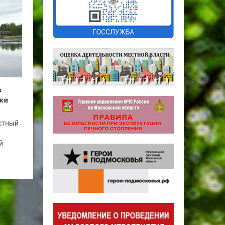
о
еки
стный
й