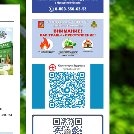
сь
 своей