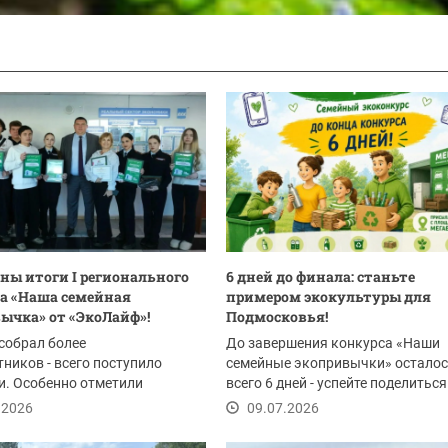
ны итоги I регионального
6 дней до финала: станьте
а «Наша семейная
примером экокультуры для
ычка» от «ЭкоЛайф»!
Подмосковья!
собрал более
До завершения конкурса «Наши
тников - всего поступило
семейные экопривычки» остало
и. Особенно отметили
всего 6 дней - успейте поделиться
ть жителей Красногорска,...
доброй историей!
.2026
09.07.2026