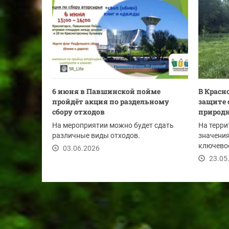
6 июня в Павшинской пойме
В Красн
пройдёт акция по раздельному
защите 
сбору отходов
природн
На мероприятии можно будет сдать
На терри
различные виды отходов.
значени
ключево
03.06.2026
совместн
23.05