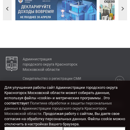
Администрация
городского округа Красногорск
Московской области
Свидетельство о регистрации СМИ
12+
Эл № ФС77-77792 от 31.01.2020.
Для улучшения работы сайт Администрации городского округа
Красногорск Московской области может собирать данные,
КОНТАКТЫ
используя файлы «cookie» и метрические программы . Это
соответствует
Политике обработки и защиты персональных
Адрес: 143404, Московская область, г. Красногорск,
данных в Администрации городского округа Красногорск
ул. Ленина, дом 4.
Московской области
. Продолжая работу с сайтом, Вы даете свое
Электронная почта:
согласие на обработку персональных данных. Файлы cookie можно
krasrn@mosreg.ru
отключить в настройках Вашего браузера.