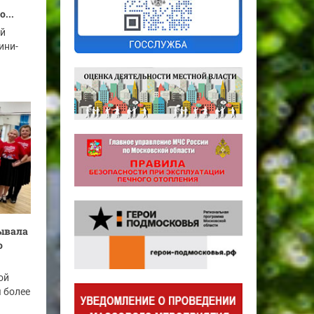
...
ый
ини-
бывала
о
ой
я более