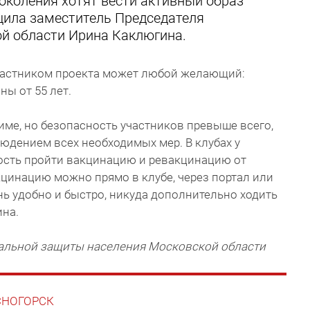
околения хотят вести активный образ
бщила заместитель Председателя
й области Ирина Каклюгина.
участником проекта может любой желающий:
ы от 55 лет.
име, но безопасность участников превыше всего,
людением всех необходимых мер. В клубах у
ость пройти вакцинацию и ревакцинацию от
кцинацию можно прямо в клубе, через портал или
ь удобно и быстро, никуда дополнительно ходить
ина.
альной защиты населения Московской области
АСНОГОРСК