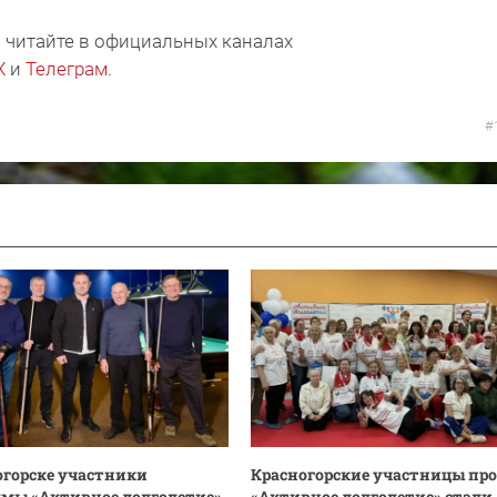
 читайте в официальных каналах
X
и
Телеграм
.
#
огорске участники
Красногорские участницы пр
мы «Активное долголетие»
«Активное долголетие» стали