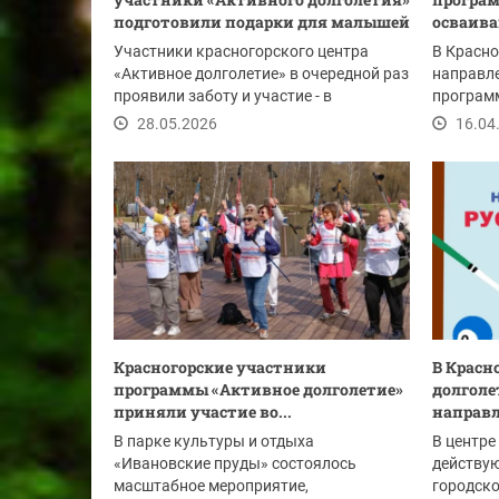
подготовили подарки для малышей
осваива
Участники красногорского центра
В Красно
«Активное долголетие» в очередной раз
направле
проявили заботу и участие - в
программ
преддверии Дня...
Теперь у
28.05.2026
16.04
Красногорские участники
В Красн
программы «Активное долголетие»
долголе
приняли участие во...
направ
В парке культуры и отдыха
В центре
«Ивановские пруды» состоялось
действу
масштабное мероприятие,
городско