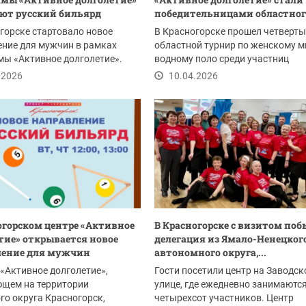
ют русский бильярд
победительницами областного
горске стартовало новое
В Красногорске прошел четверт
ние для мужчин в рамках
областной турнир по женскому м
ы «Активное долголетие».
водному поло среди участниц
частники...
губернаторского проекта...
.2026
10.04.2026
огорском центре «Активное
В Красногорске с визитом по
тие» открывается новое
делегация из Ямало-Ненецког
ление для мужчин
автономного округа,...
 «Активное долголетие»,
Гости посетили центр на Заводск
ющем на территории
улице, где ежедневно занимаютс
го округа Красногорск,
четырехсот участников. Центр