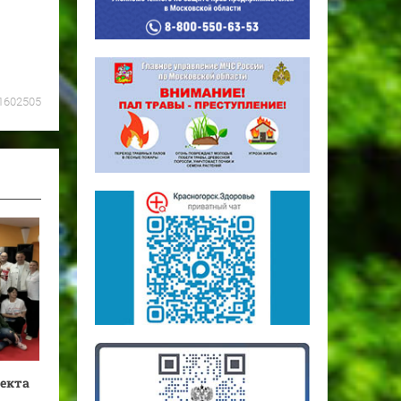
1602505
оекта