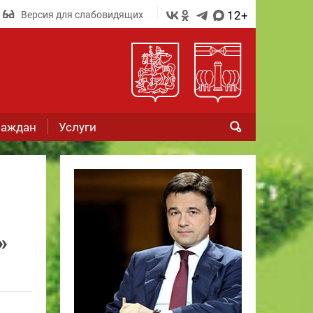
12+
Версия для слабовидящих
раждан
Услуги
»