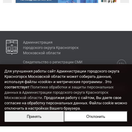
Администрация
городского округа Красногорск
Московской области
Свидетельство о регистрации СМИ
12+
Эл № ФС77-77792 от 31.01.2020.
Для улучшения работы сайт Администрации городского округа
Красногорск Московской области может собирать данные,
КОНТАКТЫ
используя файлы «cookie» и метрические программы . Это
соответствует
Политике обработки и защиты персональных
Адрес: 143404, Московская область, г. Красногорск,
данных в Администрации городского округа Красногорск
ул. Ленина, дом 4.
Московской области
. Продолжая работу с сайтом, Вы даете свое
Электронная почта:
согласие на обработку персональных данных. Файлы cookie можно
krasrn@mosreg.ru
отключить в настройках Вашего браузера.
Принять
Отклонить
Разработка и поддержка сайта ADN