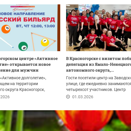
огорском центре «Активное
В Красногорске с визитом по
тие» открывается новое
делегация из Ямало-Ненецког
ление для мужчин
автономного округа,...
 «Активное долголетие»,
Гости посетили центр на Заводск
ющем на территории
улице, где ежедневно занимаютс
го округа Красногорск,
четырехсот участников. Центр
 новое досуговое...
«Активное...
.2026
01.03.2026