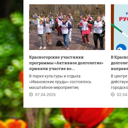
Красногорские участники
В Красн
программы «Активное долголетие»
долголе
приняли участие во...
направ
В парке культуры и отдыха
В центре
«Ивановские пруды» состоялось
действу
масштабное мероприятие,
городско
приуроченное ко Всемирному дню...
стартует
07.04.2026
02.04