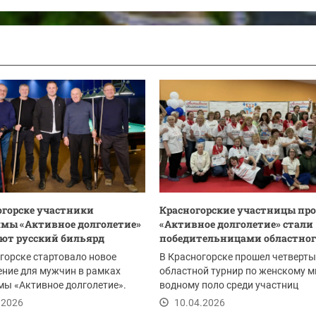
огорске участники
Красногорские участницы пр
мы «Активное долголетие»
«Активное долголетие» стали
ют русский бильярд
победительницами областного
горске стартовало новое
В Красногорске прошел четверт
ние для мужчин в рамках
областной турнир по женскому м
ы «Активное долголетие».
водному поло среди участниц
частники...
губернаторского проекта...
.2026
10.04.2026