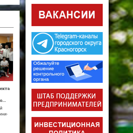
оекта
...
ый
ини-