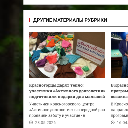
ДРУГИЕ МАТЕРИАЛЫ РУБРИКИ
Красногорцы дарят тепло:
В Красн
участники «Активного долголетия»
програм
подготовили подарки для малышей
осваива
Участники красногорского центра
В Красно
«Активное долголетие» в очередной раз
направле
проявили заботу и участие - в
программ
преддверии Дня...
Теперь у
28.05.2026
16.04