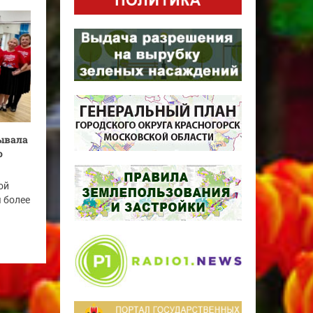
бывала
о
ой
я более