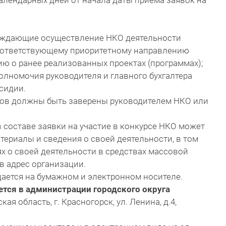
календарных дней от начала даты приема заявок на
ерждающие осуществление НКО деятельности
оответствующему приоритетному направлению
ию о ранее реализованных проектах (программах);
лномочия руководителя и главного бухгалтера
сидии.
ов должны быть заверены руководителем НКО или
составе заявки на участие в конкурсе НКО может
ериалы и сведения о своей деятельности, в том
х о своей деятельности в средствах массовой
в адрес организации.
одается на бумажном и электронном носителе.
тся в администрации городского округа
кая область,
г. Красногорск, ул. Ленина, д.4,