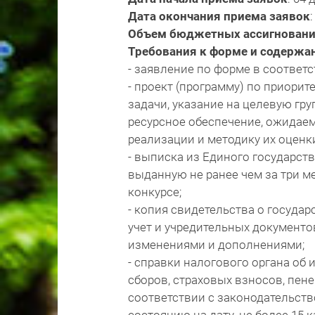
Дата окончания приема заявок
Объем бюджетных ассигнован
Требования к форме и содержа
- заявление по форме в соответ
- проект (программу) по приори
задачи, указание на целевую гру
ресурсное обеспечение, ожидае
реализации и методику их оценк
- выписка из Единого государств
выданную не ранее чем за три ме
конкурсе;
- копия свидетельства о госуда
учет и учредительных документ
изменениями и дополнениями;
- справки налогового органа об 
сборов, страховых взносов, пене
соответствии с законодательств