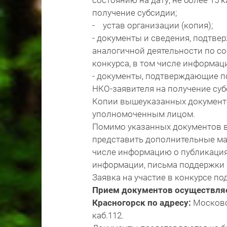
состоянию на дату, не более 15 
получение субсидии;
- устав организации (копия);
- документы и сведения, подтв
аналогичной деятельности по с
конкурса, в том числе информац
- документы, подтверждающие по
НКО-заявителя на получение суб
Копии вышеуказанных документ
уполномоченным лицом.
Помимо указанных документов в 
представить дополнительные мат
числе информацию о публикация
информации, письма поддержки 
Заявка на участие в конкурсе п
Прием документов осуществляе
Красногорск по адресу:
Московс
каб.112.