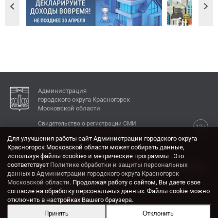
Администрация
городского округа Красногорск
Московской области
Свидетельство о регистрации СМИ
12+
Эл № ФС77-77792 от 31.01.2020.
Для улучшения работы сайт Администрации городского округа
Красногорск Московской области может собирать данные,
КОНТАКТЫ
используя файлы «cookie» и метрические программы . Это
соответствует
Политике обработки и защиты персональных
Адрес: 143404, Московская область, г. Красногорск,
данных в Администрации городского округа Красногорск
ул. Ленина, дом 4.
Московской области
. Продолжая работу с сайтом, Вы даете свое
Электронная почта:
согласие на обработку персональных данных. Файлы cookie можно
krasrn@mosreg.ru
отключить в настройках Вашего браузера.
Принять
Отклонить