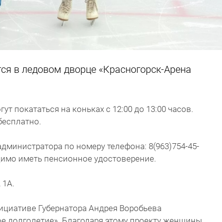
ся в ледовом дворце «Красногорск-Арена
т покататься на коньках с 12:00 до 13:00 часов.
бесплатно.
министратора по номеру телефона: 8(963)754-45-
одимо иметь пенсионное удостоверение.
 1А.
нициативе Губернатора Андрея Воробьева
ое долголетие». Благодаря этому проекту женщины