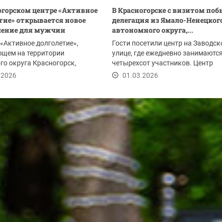
огорском центре «Активное
В Красногорске с визитом по
тие» открывается новое
делегация из Ямало-Ненецког
ление для мужчин
автономного округа,...
 «Активное долголетие»,
Гости посетили центр на Заводск
ющем на территории
улице, где ежедневно занимаютс
го округа Красногорск,
четырехсот участников. Центр
 новое досуговое...
«Активное...
.2026
01.03.2026