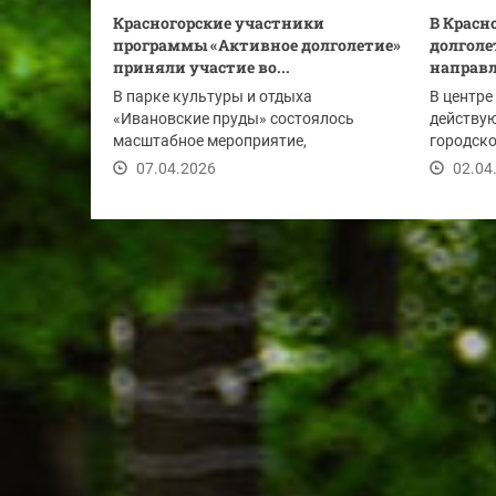
Красногорские участники
В Красн
программы «Активное долголетие»
долголе
приняли участие во...
направ
В парке культуры и отдыха
В центре
«Ивановские пруды» состоялось
действу
масштабное мероприятие,
городско
приуроченное ко Всемирному дню...
стартует
07.04.2026
02.04