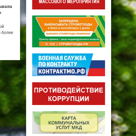
бывала
о
ой
я более