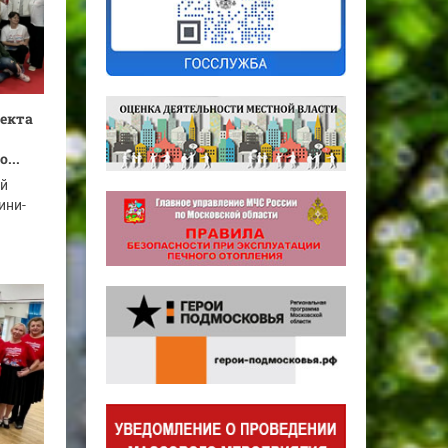
оекта
...
ый
ини-