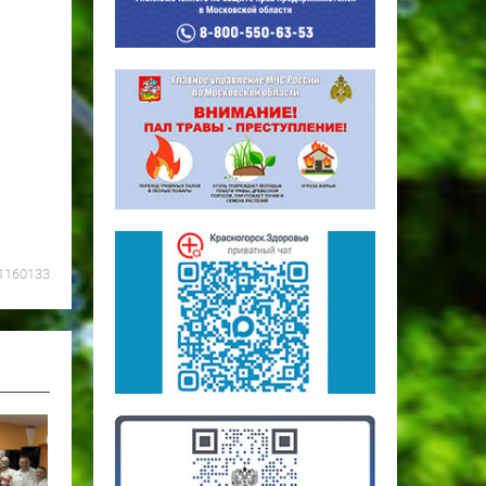
1160133