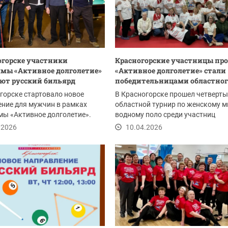
огорске участники
Красногорские участницы пр
мы «Активное долголетие»
«Активное долголетие» стали
ют русский бильярд
победительницами областного
горске стартовало новое
В Красногорске прошел четверт
ние для мужчин в рамках
областной турнир по женскому м
ы «Активное долголетие».
водному поло среди участниц
частники...
губернаторского проекта...
.2026
10.04.2026