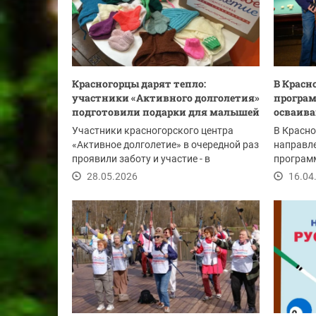
Красногорцы дарят тепло:
В Красн
участники «Активного долголетия»
програм
подготовили подарки для малышей
осваива
Участники красногорского центра
В Красно
«Активное долголетие» в очередной раз
направле
проявили заботу и участие - в
программ
преддверии Дня...
Теперь у
28.05.2026
16.04