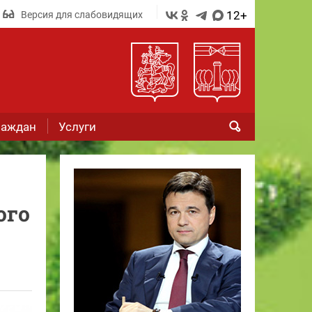
12+
Версия для слабовидящих
раждан
Услуги
ого