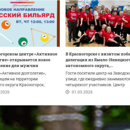
огорском центре «Активное
В Красногорске с визитом по
тие» открывается новое
делегация из Ямало-Ненецког
ление для мужчин
автономного округа,...
 «Активное долголетие»,
Гости посетили центр на Заводск
ющем на территории
улице, где ежедневно занимаютс
го округа Красногорск,
четырехсот участников. Центр
 новое досуговое...
«Активное...
.2026
01.03.2026