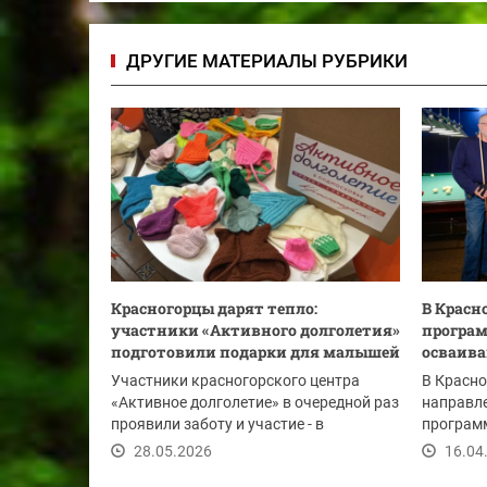
ДРУГИЕ МАТЕРИАЛЫ РУБРИКИ
Красногорцы дарят тепло:
В Красн
участники «Активного долголетия»
програм
подготовили подарки для малышей
осваива
Участники красногорского центра
В Красно
«Активное долголетие» в очередной раз
направле
проявили заботу и участие - в
программ
преддверии Дня...
Теперь у
28.05.2026
16.04