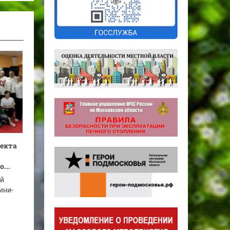
оекта
...
ый
ини-