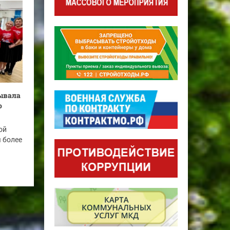
бывала
о
ой
я более