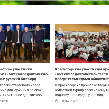
огорске участники
Красногорские участницы пр
мы «Активное долголетие»
«Активное долголетие» стали
ют русский бильярд
победительницами областного
горске стартовало новое
В Красногорске прошел четверт
ние для мужчин в рамках
областной турнир по женскому м
ы «Активное долголетие».
водному поло среди участниц
частники...
губернаторского проекта...
.2026
10.04.2026