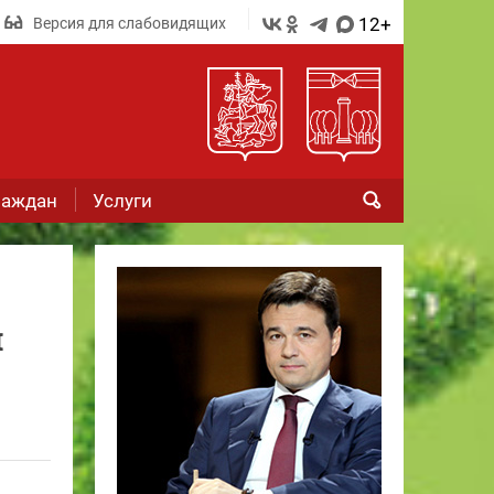
12+
Версия для слабовидящих
раждан
Услуги
и