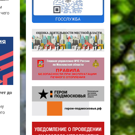
м
 чего
ет до
ну
его