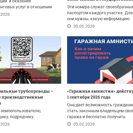
ции и оказания
нговых услуг в отношении
Эти номера служат своеобразны
 недвижимости на...
паспортом каждого участка. Для
.2026
они нужны, какую информацию
содержат и как...
30.06.2026
альные трубопроводы –
«Гаражная амнистия» действу
 производственные
1 сентября 2026 года
ы
Она дает возможность граждани
 землепользователю,
стать законным владельцем сво
ику, подрядчику.
гаража и бесплатно получить
земельный участок под...
.2026
05.02.2026