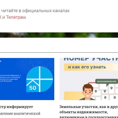
 читайте в официальных каналах
X
и
Телеграм
.
стр информирует
Земельные участки, как и дру
объекты недвижимости,
авление аналитической
включенные в государственны