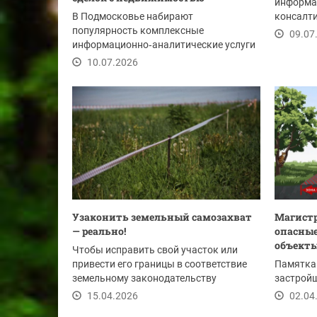
информа
В Подмосковье набирают
консалти
популярность комплексные
объектов
09.07
информационно‑аналитические услуги
по проверке объектов недвижимости.
10.07.2026
Узаконить земельный самозахват
Магистр
— реально!
опасные
объект
Чтобы исправить свой участок или
привести его границы в соответствие
Памятка
земельному законодательству
застройщ
собственники земель...
15.04.2026
02.04