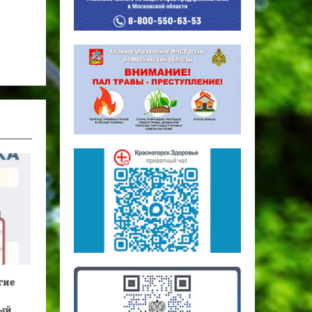
гие
й...