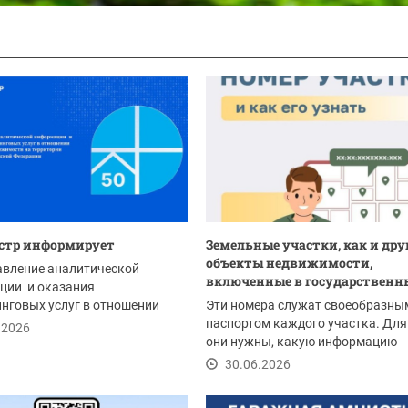
стр информирует
Земельные участки, как и дру
объекты недвижимости,
авление аналитической
включенные в государственны
ции и оказания
нговых услуг в отношении
Эти номера служат своеобразны
 недвижимости на...
паспортом каждого участка. Для
.2026
они нужны, какую информацию
содержат и как...
30.06.2026