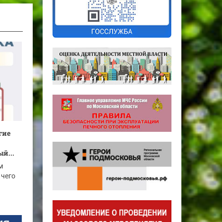
гие
й...
м
 чего