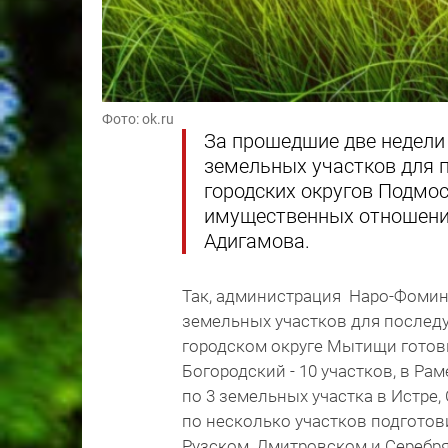
Фото: ok.ru
За прошедшие две недел
земельных участков для 
городских округов Подмо
имущественных отношени
Адигамова.
Так, администрация Наро-Фоминс
земельных участков для последу
городском округе Мытищи готовы
Богородский - 10 участков, в Рам
по 3 земельных участка в Истре,
по несколько участков подготов
Рузском, Дмитровском и Серебря