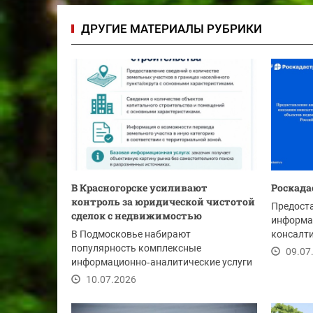
ДРУГИЕ МАТЕРИАЛЫ РУБРИКИ
В Красногорске усиливают
Роскада
контроль за юридической чистотой
Предост
сделок с недвижимостью
информа
В Подмосковье набирают
консалти
популярность комплексные
объектов
09.07
информационно‑аналитические услуги
по проверке объектов недвижимости.
10.07.2026