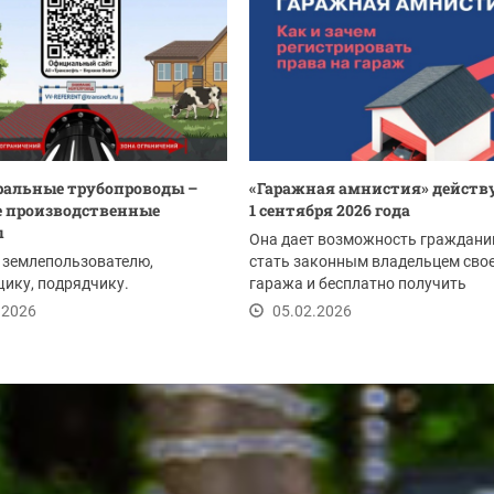
альные трубопроводы –
«Гаражная амнистия» действу
 производственные
1 сентября 2026 года
ы
Она дает возможность граждани
 землепользователю,
стать законным владельцем сво
ику, подрядчику.
гаража и бесплатно получить
земельный участок под...
.2026
05.02.2026