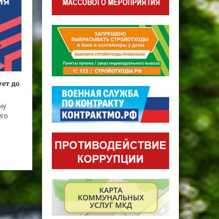
ет до
ну
его