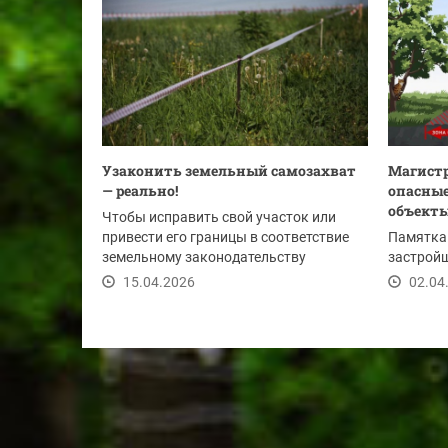
Узаконить земельный самозахват
Магистр
— реально!
опасные
объект
Чтобы исправить свой участок или
привести его границы в соответствие
Памятка
земельному законодательству
застройщ
собственники земель...
15.04.2026
02.04