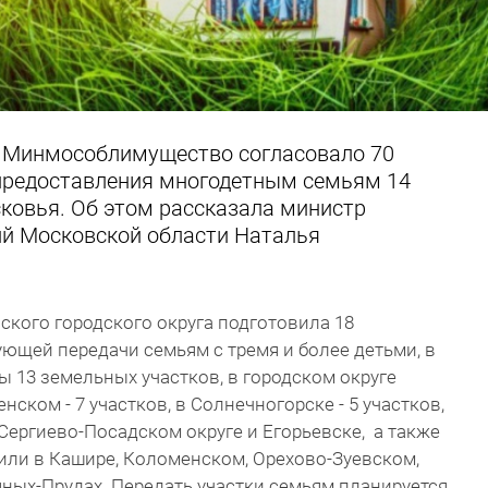
и Минмособлимущество согласовало 70
предоставления многодетным семьям 14
сковья. Об этом рассказала министр
й Московской области Наталья
кого городского округа подготовила 18
ющей передачи семьям с тремя и более детьми, в
 13 земельных участков, в городском округе
енском - 7 участков, в Солнечногорске - 5 участков,
 Сергиево-Посадском округе и Егорьевске, а также
или в Кашире, Коломенском, Орехово-Зуевском,
ных-Прудах. Передать участки семьям планируется