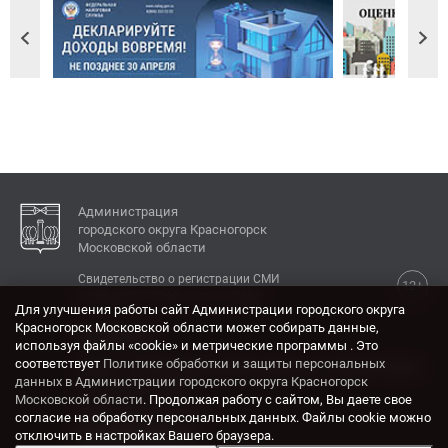
Администрация
городского округа Красногорск
Московской области
Свидетельство о регистрации СМИ
12+
Эл № ФС77-77792 от 31.01.2020.
Для улучшения работы сайт Администрации городского округа
Красногорск Московской области может собирать данные,
КОНТАКТЫ
используя файлы «cookie» и метрические программы . Это
соответствует
Политике обработки и защиты персональных
Адрес: 143404, Московская область, г. Красногорск,
данных в Администрации городского округа Красногорск
ул. Ленина, дом 4.
Московской области
. Продолжая работу с сайтом, Вы даете свое
Электронная почта:
согласие на обработку персональных данных. Файлы cookie можно
krasrn@mosreg.ru
отключить в настройках Вашего браузера.