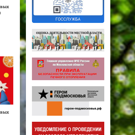
овых
я
овых