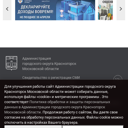
Администрация
городского округа Красногорск
Московской области
Свидетельство о регистрации СМИ
12+
Эл № ФС77-77792 от 31.01.2020.
Для улучшения работы сайт Администрации городского округа
Красногорск Московской области может собирать данные,
КОНТАКТЫ
используя файлы «cookie» и метрические программы . Это
соответствует
Политике обработки и защиты персональных
Адрес: 143404, Московская область, г. Красногорск,
данных в Администрации городского округа Красногорск
ул. Ленина, дом 4.
Московской области
. Продолжая работу с сайтом, Вы даете свое
Электронная почта:
согласие на обработку персональных данных. Файлы cookie можно
krasrn@mosreg.ru
отключить в настройках Вашего браузера.