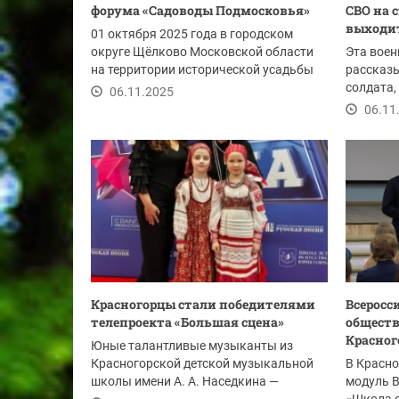
форума «Садоводы Подмосковья»
СВО на 
выходит
01 октября 2025 года в городском
округе Щёлково Московской области
Эта воен
на территории исторической усадьбы
рассказ
«Гребнево»...
солдата,
06.11.2025
госпиталь
06.11
Красногорцы стали победителями
Всеросс
телепроекта «Большая сцена»
обществ
Красног
Юные талантливые музыканты из
Красногорской детской музыкальной
В Красно
школы имени А. А. Наседкина —
модуль В