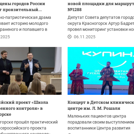
сцены городов России
новой площадки для маршру
 пронзительный...
№1288
но-патриотическая драма
Депутат Совета депутатов город
ывает историю молодого
округа Красногорск Артур Бадре
 раненого и попавшего в
провел мониторинг установки нов
. Там он...
.2025
06.11.2025
ийский проект «Школа
Концерт в Детском клиничес
енного контроля» в
центре им. Л. М. Рошаля
орске
Маленьких пациентов центра
горске прошёл практический
порадовали своим выступление
сероссийского проекта
воспитанники Центра развития