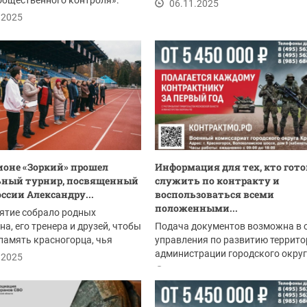
общественного контроля».
гусельного искусства «Купина»...
06.11.2025
вузов,...
.2025
ионе «Зоркий» прошел
Информация для тех, кто гото
ьный турнир, посвященный
служить по контракту и
оссии Александру...
воспользоваться всеми
положенными...
ятие собрало родных
на, его тренера и друзей, чтобы
Подача документов возможна в 
память красногорца, чья
управления по развитию террито
подвиг...
администрации городского окру
.2025
Красногорск:
06.11.2025