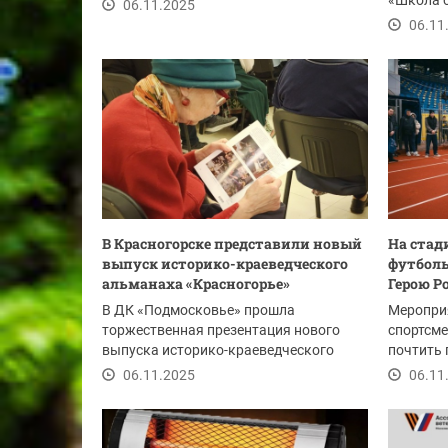
Зеленецкая Ева и...
«Школа 
06.11.2025
Студенты 
06.11
В Красногорске представили новый
На стад
выпуск историко-краеведческого
футбол
альманаха «Красногорье»
Герою Р
В ДК «Подмосковье» прошла
Меропри
торжественная презентация нового
спортсме
выпуска историко-краеведческого
почтить 
альманаха «Красногорье»....
жизнь и 
06.11.2025
06.11