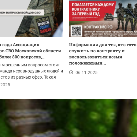
а года Ассоциация
Информация для тех, кто гото
ов СВО Московской области
служить по контракту и
олее 800 вопросов,...
воспользоваться всеми
положенными...
ым решенным вопросом стоит
оманда неравнодушных людей и
06.11.2025
стов из разных сфер. Такая
.2025