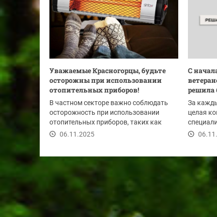
Уважаемые Красногорцы, будьте
С начал
осторожны при использовании
ветеран
отопительных приборов!
решила б
В частном секторе важно соблюдать
За кажд
осторожность при использовании
целая к
отопительных приборов, таких как
специали
печи, камины,...
работа...
06.11.2025
06.11