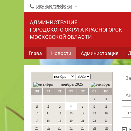
Важные телефоны
АДМИНИСТРАЦИЯ
ГОРОДСКОГО ОКРУГА КРАСНОГОРСК
МОСКОВСКОЙ ОБЛАСТИ
Глава
Новости
Администрация
Д
ноябрь
2025
ПН
ВТ
СР
ЧТ
ПТ
СБ
ВС
1
2
3
4
5
6
7
8
9
10
11
12
13
14
15
16
17
18
19
20
21
22
23
24
25
26
27
28
29
30