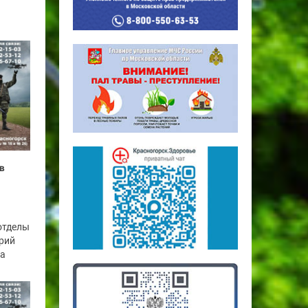
в
отделы
рий
га