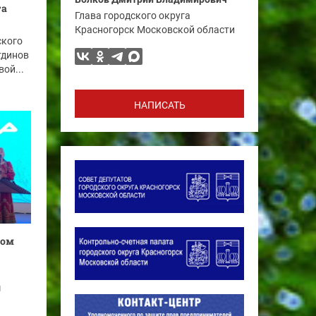
та
Глава городского округа
Красногорск Московской области
ского
тдинов
ой...
НАПИСАТЬ
ком
м