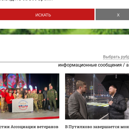
Выбрать руб
информационные сообщения
/
а
стии Ассоциации ветеранов
В Путилково завершается мо