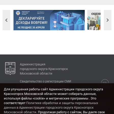
Администрация
городского округа Красногорск
Московской области
Свидетельство о регистрации СМИ
12+
Эл № ФС77-77792 от 31.01.2020.
Для улучшения работы сайт Администрации городского округа
Красногорск Московской области может собирать данные,
КОНТАКТЫ
используя файлы «cookie» и метрические программы . Это
соответствует
Политике обработки и защиты персональных
Адрес: 143404, Московская область, г. Красногорск,
данных в Администрации городского округа Красногорск
ул. Ленина, дом 4.
Московской области
. Продолжая работу с сайтом, Вы даете свое