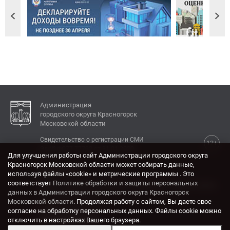
Администрация
городского округа Красногорск
Московской области
Свидетельство о регистрации СМИ
12+
Эл № ФС77-77792 от 31.01.2020.
Для улучшения работы сайт Администрации городского округа
Красногорск Московской области может собирать данные,
КОНТАКТЫ
используя файлы «cookie» и метрические программы . Это
соответствует
Политике обработки и защиты персональных
Адрес: 143404, Московская область, г. Красногорск,
данных в Администрации городского округа Красногорск
ул. Ленина, дом 4.
Московской области
. Продолжая работу с сайтом, Вы даете свое
Электронная почта:
согласие на обработку персональных данных. Файлы cookie можно
krasrn@mosreg.ru
отключить в настройках Вашего браузера.