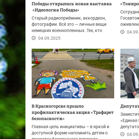
Победы открылась новая выставка
«Тониро
«Идеология Победы»
Сотрудн
Старый радиоприёмник, аккордеон,
Госавтои
фотографии. Всё это — личные вещи
оживлен
немецких военнопленных. Тех, кто
Подмоско
04.09
когда-то проходил...
04.09.2025
В Красногорске прошло
Депута
профилактическая акция «Трафарет
Заместит
безопасности»
«Единая 
Главная цель инициативы – в яркой и
депутато
доступной форме напомнить детям о
ход работ
04.09