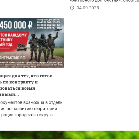
«Активного долголетия». Спортс
любители не...
04.09.2025
ция для тех, кто готов
 по контракту и
зоваться всеми
нными...
документов возможна в отделы
ия по развитию территорий
рации городского округа
рск:
.2025