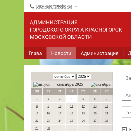
Важные телефоны
АДМИНИСТРАЦИЯ
ГОРОДСКОГО ОКРУГА КРАСНОГОРСК
МОСКОВСКОЙ ОБЛАСТИ
Глава
Новости
Администрация
Д
сентябрь
2025
ПН
ВТ
СР
ЧТ
ПТ
СБ
ВС
1
2
3
4
5
6
7
8
9
10
11
12
13
14
15
16
17
18
19
20
21
22
23
24
25
26
27
28
29
30