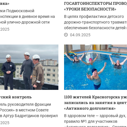
вка»
ГОСАВТОИНСПЕКТОРЫ ПРОВ
«УРОКИ БЕЗОПАСНОСТИ»
ики Подмосковной
нспекции в дневное время на
В целях профилактики детского
ной улично-дорожной сети
дорожно-транспортного травмати
вного...
обеспечения безопасности детей 
.2025
улицах и дорогах...
04.09.2025
тский контроль
1100 жителей Красногорска уж
записались на занятия в цент
ель руководителя фракции
«Активного долголетия»
Россия» в местном Совете
в Артур Бадретдинов проверил
В здоровом теле — здоровый дух,
 на...
правило №1 для участников
.2025