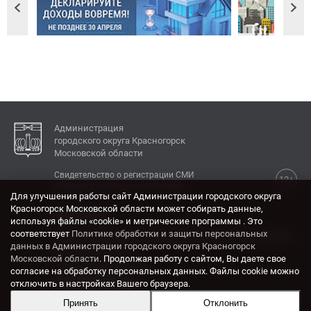
Администрация
городского округа Красногорск
Московской области
Свидетельство о регистрации СМИ
12+
Эл № ФС77-77792 от 31.01.2020.
Для улучшения работы сайт Администрации городского округа
Красногорск Московской области может собирать данные,
КОНТАКТЫ
используя файлы «cookie» и метрические программы . Это
соответствует
Политике обработки и защиты персональных
Адрес: 143404, Московская область, г. Красногорск,
данных в Администрации городского округа Красногорск
ул. Ленина, дом 4.
Московской области
. Продолжая работу с сайтом, Вы даете свое
Электронная почта:
согласие на обработку персональных данных. Файлы cookie можно
krasrn@mosreg.ru
отключить в настройках Вашего браузера.
Принять
Отклонить
Разработка и поддержка сайта ADN