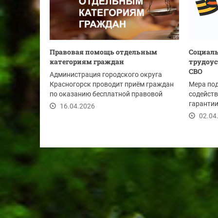
Правовая помощь отдельным
Социаль
категориям граждан
трудоус
СВО
Администрация городского округа
Красногорск проводит приём граждан
Мера по
по оказанию бесплатной правовой
содейств
помощи 24 апреля...
гарантии
16.04.2026
социальн
02.04