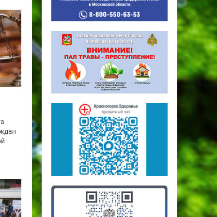
га
аждан
ой