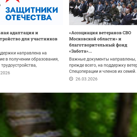
ная адаптация и
«Ассоциация ветеранов СВО
тройство для участников
Московской области» и
благотворительный фонд
«Забота»...
ддержки направлена на
ие в получении образования,
Важные документы направлены,
 трудоустройства,
прежде всего, на поддержку вете
ого обслуживания,...
Спецоперации и членов их семей.
.2026
26.03.2026