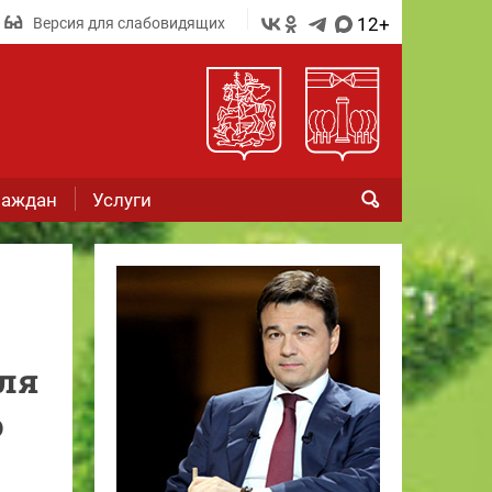
12+
Версия для слабовидящих
раждан
Услуги
ля
ю