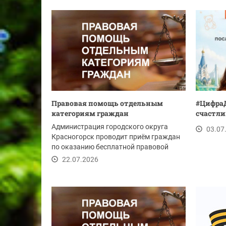
Правовая помощь отдельным
#ЦифраД
категориям граждан
счастли
Администрация городского округа
03.07
Красногорск проводит приём граждан
по оказанию бесплатной правовой
помощи 31 июля...
22.07.2026