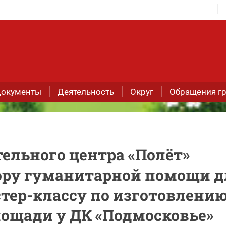
окументы
Деятельность
Округ
Обращения г
ельного центра «Полëт»
ору гуманитарной помощи д
стер-классу по изготовлени
лощади у ДК «Подмосковье»