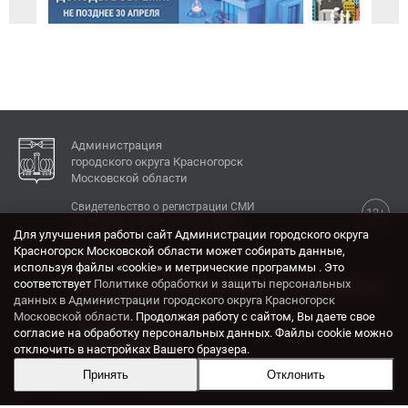
Администрация
городского округа Красногорск
Московской области
Свидетельство о регистрации СМИ
12+
Эл № ФС77-77792 от 31.01.2020.
Для улучшения работы сайт Администрации городского округа
Красногорск Московской области может собирать данные,
КОНТАКТЫ
используя файлы «cookie» и метрические программы . Это
соответствует
Политике обработки и защиты персональных
Адрес: 143404, Московская область, г. Красногорск,
данных в Администрации городского округа Красногорск
ул. Ленина, дом 4.
Московской области
. Продолжая работу с сайтом, Вы даете свое
Электронная почта:
согласие на обработку персональных данных. Файлы cookie можно
krasrn@mosreg.ru
отключить в настройках Вашего браузера.
Принять
Отклонить
Разработка и поддержка сайта ADN