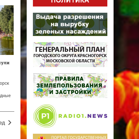
нули
горск
одные
ед