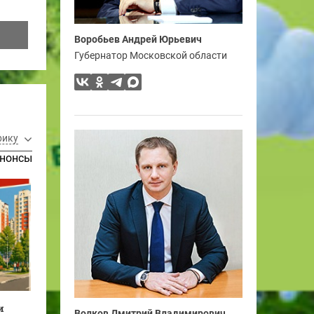
Воробьев Андрей Юрьевич
Губернатор Московской области
рику
нонсы
и
Волков Дмитрий Владимирович