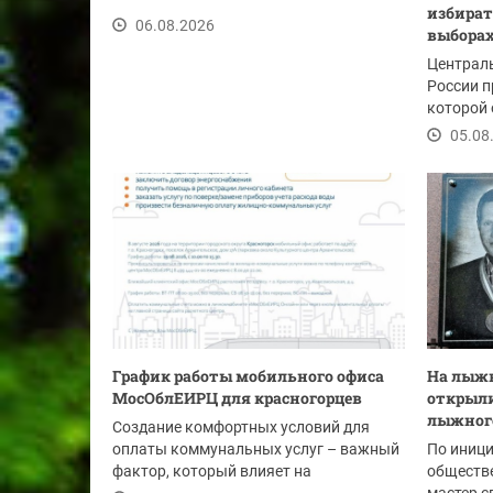
избират
06.08.2026
выборах
Централ
России п
которой 
размещен
05.08
График работы мобильного офиса
На лыжн
МосОблЕИРЦ для красногорцев
открыли
лыжного
Создание комфортных условий для
оплаты коммунальных услуг – важный
По иници
фактор, который влияет на
обществе