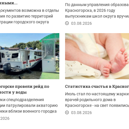
нными...
По данным управления образов
документов возможна в отделы
Красногорска, в 2026 году
ия по развитию территорий
выпускникам школ округа вручи
рации городского округа
золотых и 158...
03.08.2026
рск:
.2026
огорске провели рейд по
Статистика счастья в Красног
ности у воды
Июль стал по-настоящему жарки
ики спецподразделения
врачей родильного дома в
дии патрулировали акваторию
Красногорске - на свет появилис
еки вблизи военного городка
новых жителей. Это...
03.08.2026
...
.2026