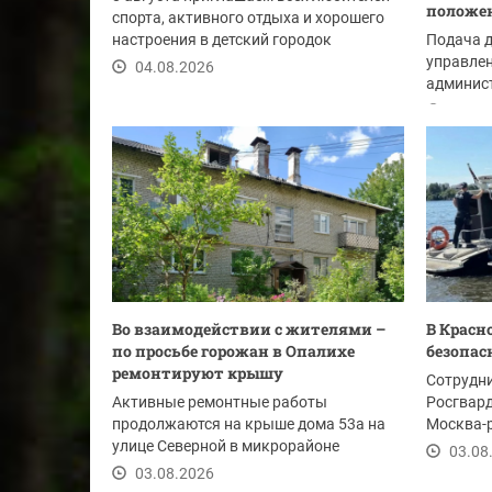
положе
спорта, активного отдыха и хорошего
настроения в детский городок
Подача 
«Сказочный» на...
управлен
04.08.2026
админист
Красного
04.08
Во взаимодействии с жителями –
В Красн
по просьбе горожан в Опалихе
безопас
ремонтируют крышу
Сотрудн
Активные ремонтные работы
Росгвар
продолжаются на крыше дома 53а на
Москва-р
улице Северной в микрорайоне
Павшино.
03.08
Опалиха. Ранее жители в...
03.08.2026