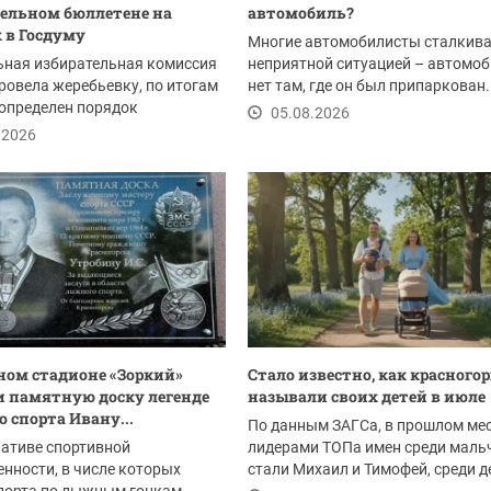
ельном бюллетене на
автомобиль?
 в Госдуму
Многие автомобилисты сталкива
ьная избирательная комиссия
неприятной ситуацией – автомо
ровела жеребьевку, по итогам
нет там, где он был припаркован.
определен порядок
Шансы на такое...
05.08.2026
ия...
.2026
ом стадионе «Зоркий»
Стало известно, как красного
 памятную доску легенде
называли своих детей в июле
 спорта Ивану...
По данным ЗАГСа, в прошлом ме
ативе спортивной
лидерами ТОПа имен среди маль
нности, в числе которых
стали Михаил и Тимофей, среди 