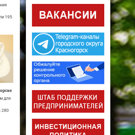
ания
ли 195
орске
м для
ь 280