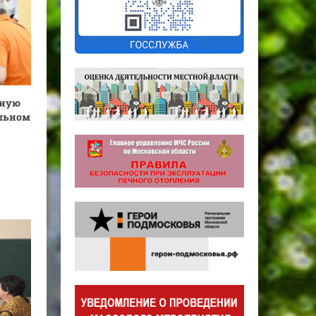
дную
ельном