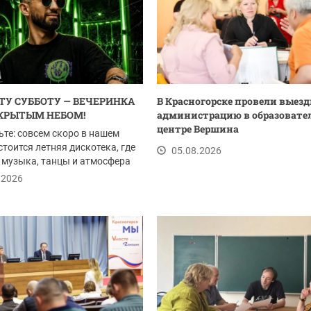
ЭТУ СУББОТУ — ВЕЧЕРИНКА
В Красногорске провели выез
КРЫТЫМ НЕБОМ!
администрацию в образоват
центре Вершина
ьте: совсем скоро в нашем
стоится летняя дискотека, где
05.08.2026
 музыка, танцы и атмосфера
го...
.2026