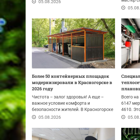
своевременность...
мастер 
05.08.2026
Павел Ал
05.08
Более 50 контейнерных площадок
Специал
модернизировали в Красногорске в
теплосе
2026 году
плановы
Чистота – залог здоровья! А еще –
Всего на
важное условие комфорта и
6147 мер
безопасности жителей. В Красногорске
4610. Эт
этим летом провели...
погонных
05.08.2026
05.08