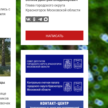
Глава городского округа
лись с
Красногорск Московской области
биля
НАПИСАТЬ
рцы
сяце
чиков
девочек