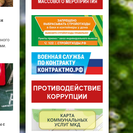
ля
нного
ми.
 с