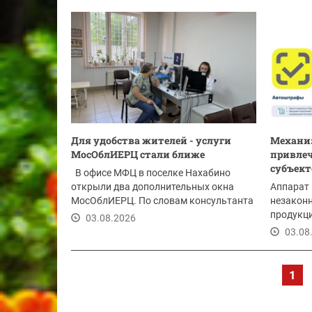
Для удобства жителей - услуги
Механи
МосОблИЕРЦ стали ближе
привле
субъект
В офисе МФЦ в поселке Нахабино
открыли два дополнительных окна
Аппарат
МосОблИЕРЦ. По словам консультанта
незакон
МБУ...
продукци
03.08.2026
информир
03.08
1