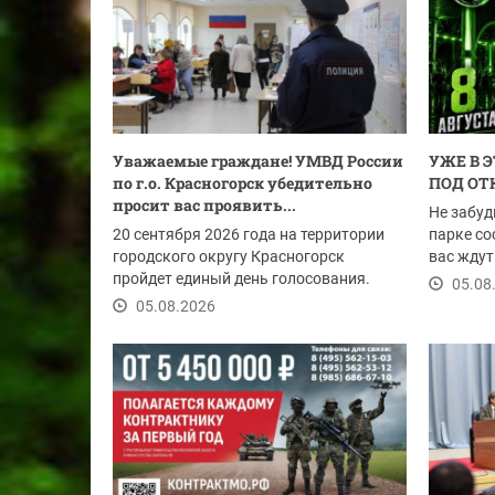
Уважаемые граждане! ​УМВД России
УЖЕ В 
по г.о. Красногорск убедительно
ПОД ОТ
просит вас проявить...
Не забуд
20 сентября 2026 года на территории
парке со
городского округу Красногорск
вас ждут
пройдет единый день голосования.
настояще
05.08
05.08.2026