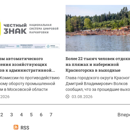
зм автоматического
Более 22 тысяч человек отдох
чения хозяйствующих
на пляжах и набережной
ов к административной...
Красногорска в выходные
 Комиссии по противодействию
Глава городского округа Красно
ному обороту промышленной
Дмитрий Владимирович Волков
и в Московской области
сообщил, что за прошедшие вых
ует о...
набережную реки...
.2026
03.08.2026
2
3
4
5
6
7
Впер
RSS