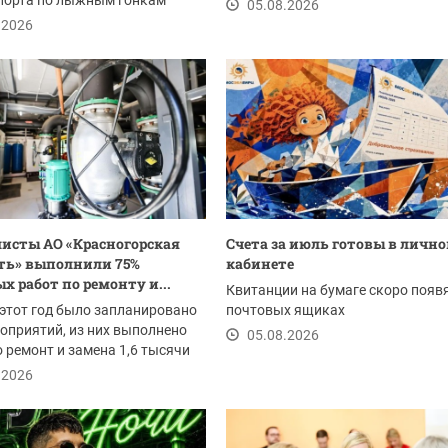
спорта по лыжным гонкам
-...
05.08.2026
ексеевич Беликов, на...
.2026
исты АО «Красногорская
Счета за июль готовы в личн
ть» выполнили 75%
кабинете
х работ по ремонту и...
Квитанции на бумаге скоро появя
 этот год было запланировано
почтовых ящиках
оприятий, из них выполнено
05.08.2026
о ремонт и замена 1,6 тысячи
...
.2026