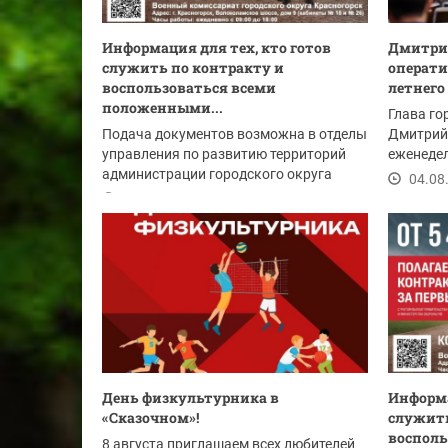
Информация для тех, кто готов
Дмитрий
служить по контракту и
операти
воспользоваться всеми
летнего
положенными...
Глава го
Подача документов возможна в отделы
Дмитрий
управления по развитию территорий
еженедел
администрации городского округа
в начале.
04.08
Красногорск:
05.08.2026
День физкультурника в
Информа
«Сказочном»!
служить
восполь
8 августа приглашаем всех любителей