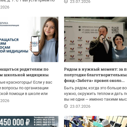
ва, д. 7. С 1 августа прием по
Подмосковье....
23.07.2026
...
.2026
ращаться родителям по
Рядом в нужный момент: за п
ам школьной медицины
полугодие благотворительны
фонд «Забота» провел около...
е красногорцы! Если у вас
 вопросы по организации
Быть рядом, когда это больше вс
ской помощи в школе или
нужно, окружить теплом и дать п
саду — будь...
вы не одни — именно такими мы
.2026
живёт...
23.07.2026