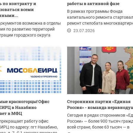
 по контракту и
работы в активной фазе
зоваться всеми
В рамках программы Фонда
нными...
капитального ремонта стартова
документов возможна в отделы
ремонт стилобата многоквартир
ия по развитию территорий
дома №6 по Ильинскому шоссе.
23.07.2026
рации городского округа
рск:
.2026
ые красногорцы! Офис
Сторонники партии «Единая
ЕИРЦ в Нахабино
Россия» - команда неравнод
ает в МФЦ
Сегодня в рядах сторонников «Е
прекращает работу офис
России» — более 900 тысяч граж
РЦ по адресу: пгт Нахабино,
всей стране, более 63 тысяч — в