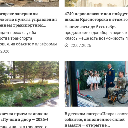
огорске завершили
4749 первоклассников пойдут
льство пункта управления
школы Красногорска в этом г
ением транспортной...
Напоминаем: до 5 сентября
щает пресс‑служба
продолжается донабор в первые
рства транспорта
классы - еще есть возможность 
вья, на объекте у платформы
документы, если вы не...
22.07.2026
икеевка проводятся...
.2026
ается прием заявок на
В детском лагере «Искра» сост
 «Лучший двор — 2026»!
событие, наполненное силой
памяти — открытие...
енная палата городского