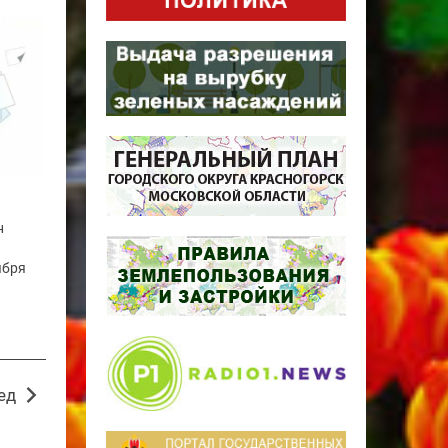
н
ября
ед