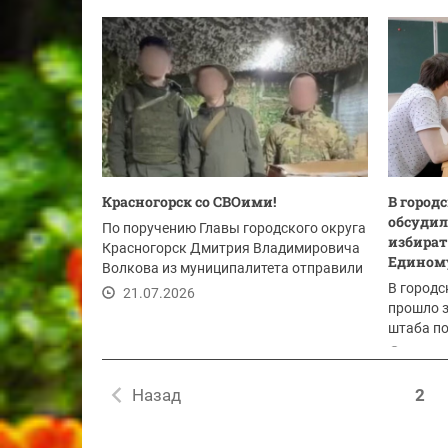
22.07.2026
Красногорск со СВОими!
В город
обсудил
По поручению Главы городского округа
избират
Красногорск Дмитрия Владимировича
Единому
Волкова из муниципалитета отправили
очередной...
В городс
21.07.2026
прошло 
штаба п
Одной из
21.07
Назад
2