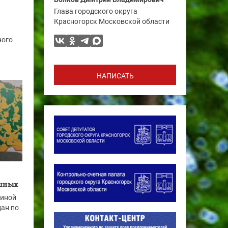
Глава городского округа
Красногорск Московской области
л
ного
НАПИСАТЬ
ушных
диной
дан по