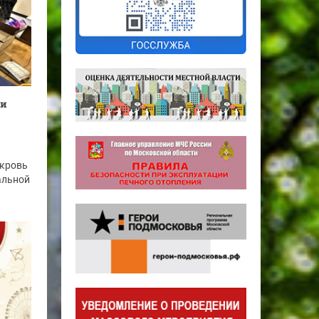
ии
 кровь
альной