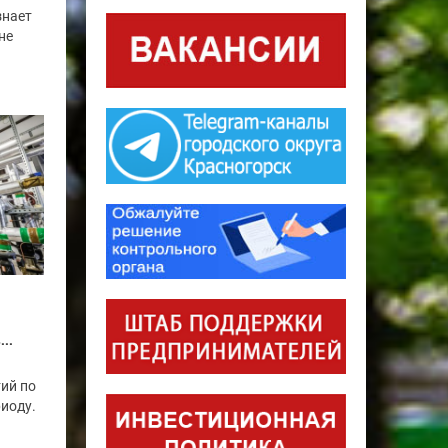
знает
не
..
ий по
риоду.