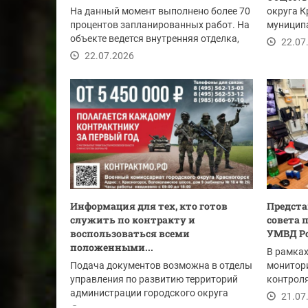
На данный момент выполнено более 70
округа К
процентов запланированных работ. На
муницип
объекте ведется внутренняя отделка,
Владими
22.07
монтаж...
22.07.2026
Информация для тех, кто готов
Предста
служить по контракту и
совета 
воспользоваться всеми
УМВД Ро
положенными...
В рамка
Подача документов возможна в отделы
монитори
управления по развитию территорий
контроля
администрации городского округа
представ
21.07
Красногорск: