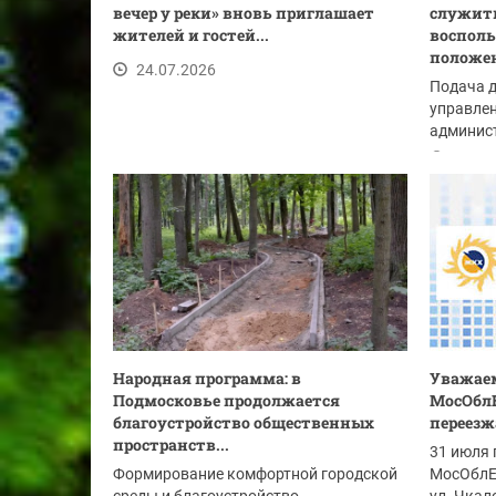
вечер у реки» вновь приглашает
служить
жителей и гостей...
восполь
положе
24.07.2026
Подача 
управлен
админист
Красного
24.07
Народная программа: в
Уважаем
Подмосковье продолжается
МосОбл
благоустройство общественных
переезж
пространств...
31 июля 
Формирование комфортной городской
МосОблЕИ