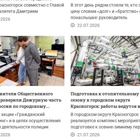
расногорск совместно с Главой
В этот день рядом стояли те, кто 
алитета Дмитрием
цену словам «долг» и «братство» 
ровичем Волковым...
понаслышке: руководитель
.2026
Красногорского...
22.07.2026
вители Общественного
Подготовка к отопительному
проверили Дежурную часть
сезону в городском округе
ссии по городскому...
Красногорск: работы ведутся в.
х акции «Гражданский
В городском округе Красногорск
нг» и в целях осуществления
реализуется комплекс мероприят
 деятельности полиции
подготовке к осенне‑зимнему пе
ители...
Приоритетное...
.2026
21.07.2026