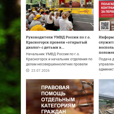
Руководители УМВД России по г.о.
Информа
Красногорск провели «открытый
служить
диалог» с детьми в...
восполь
положе
Начальник УМВД России по г.о.
Красногорск и начальник отделения по
Подача 
делам несовершеннолетних провели
управлен
мероприятие в...
админист
23.07.2026
Красного
23.07