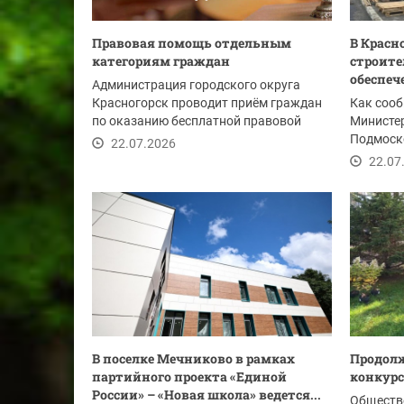
Правовая помощь отдельным
В Красн
категориям граждан
строите
обеспеч
Администрация городского округа
Красногорск проводит приём граждан
Как сооб
по оказанию бесплатной правовой
Министе
помощи 31 июля...
Подмоско
22.07.2026
МЦД‑2 Ан
22.07
В поселке Мечниково в рамках
Продолж
партийного проекта «Единой
конкурс
России» – «Новая школа» ведется...
Обществ