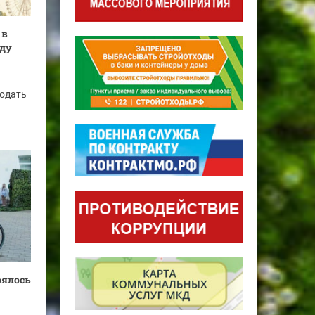
 в
оду
подать
оялось