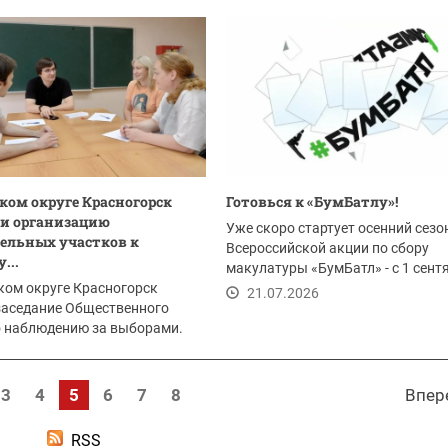
ском округе Красногорск
Готовься к «БумБатлу»!
и организацию
Уже скоро стартует осенний сезо
ельных участков к
Всероссийской акции по сбору
...
макулатуры «БумБатл» - с 1 сент
ком округе Красногорск
по 30 ноября. Акция...
21.07.2026
заседание Общественного
о наблюдению за выборами.
 тем встречи...
.2026
3
4
5
6
7
8
Впер
RSS