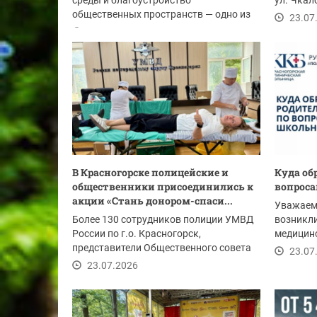
среды и благоустройство
ул. Чкало
общественных пространств — одно из
вопросам
23.07
направлений Народной...
23.07.2026
В Красногорске полицейские и
Куда об
общественники присоединились к
вопрос
акции «Стань донором-спаси...
Уважаемы
Более 130 сотрудников полиции УМВД
возникли
России по г.о. Красногорск,
медицин
представители Общественного совета
детском 
23.07
Дмитрий Лихов и...
23.07.2026