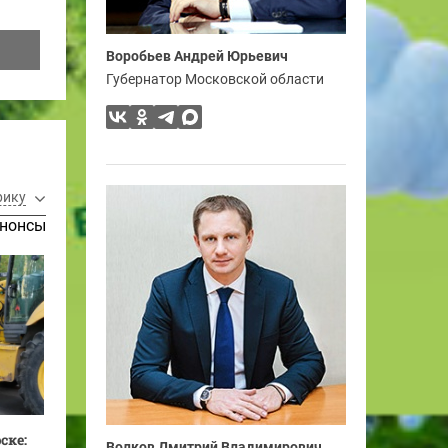
Воробьев Андрей Юрьевич
Губернатор Московской области
рику
нонсы
ске:
Волков Дмитрий Владимирович