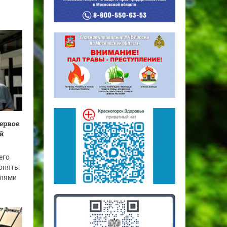
ервое
й
его
онять:
слями