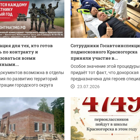
ция для тех, кто готов
Сотрудники Госавтоинспекц
 по контракту и
подмосковного Красногорска
зоваться всеми
приняли участие в...
нными...
Особое значение этой процедуры
документов возможна в отделы
придаёт тот факт, что донорская
ия по развитию территорий
предназначена для героев специ
рации городского округа
военной...
23.07.2026
рск:
.2026