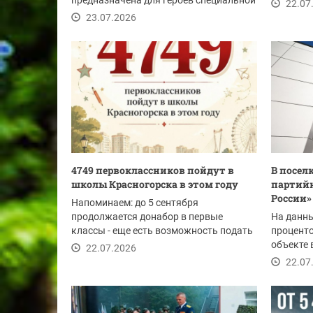
предназначена для героев специальной
помощи 3
22.07
военной...
23.07.2026
4749 первоклассников пойдут в
В посел
школы Красногорска в этом году
партийн
России» 
Напоминаем: до 5 сентября
продолжается донабор в первые
На данны
классы - еще есть возможность подать
проценто
документы, если вы не...
объекте 
22.07.2026
монтаж..
22.07