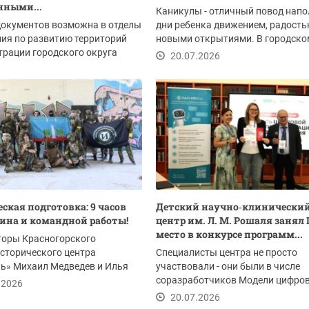
нными...
Каникулы - отличный повод напо
документов возможна в отделы
дни ребенка движением, радость
ия по развитию территорий
новыми открытиями. В городско
рации городского округа
округе...
20.07.2026
рск:
.2026
ская подготовка: 9 часов
Детский научно‑клинически
ина и командной работы!
центр им. Л. М. Рошаля занял I
место в конкурсе программ...
торы Красногорского
сторического центра
Специалисты центра не просто
ь» Михаил Медведев и Илья
участвовали - они были в числе
 вместе со...
соразработчиков Модели цифро
.2026
зрелости организаций...
20.07.2026