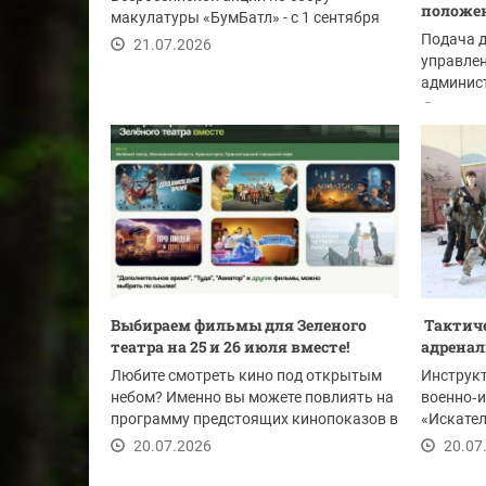
положе
макулатуры «БумБатл» - с 1 сентября
по 30 ноября. Акция...
Подача 
21.07.2026
управлен
админист
Красного
21.07
Выбираем фильмы для Зеленого
Тактиче
театра на 25 и 26 июля вместе!
адренал
Любите смотреть кино под открытым
Инструк
небом? Именно вы можете повлиять на
военно‑и
программу предстоящих кинопоказов в
«Искател
нашем парке!
Смышляев
20.07.2026
20.07