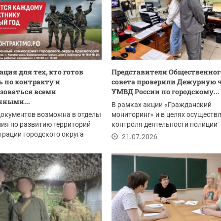
ция для тех, кто готов
Представители Общественног
 по контракту и
совета проверили Дежурную 
зоваться всеми
УМВД России по городскому...
нными...
В рамках акции «Гражданский
документов возможна в отделы
мониторинг» и в целях осуществ
ия по развитию территорий
контроля деятельности полиции
рации городского округа
представители...
21.07.2026
рск:
.2026