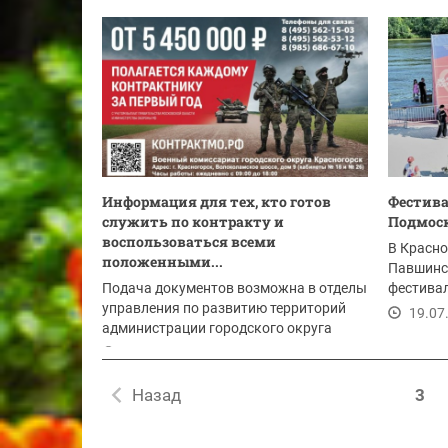
Информация для тех, кто готов
Фестива
служить по контракту и
Подмоск
воспользоваться всеми
В Красно
положенными...
Павшинс
Подача документов возможна в отделы
фестива
управления по развитию территорий
приуроче
19.07
администрации городского округа
Красногорск:
20.07.2026
Назад
3