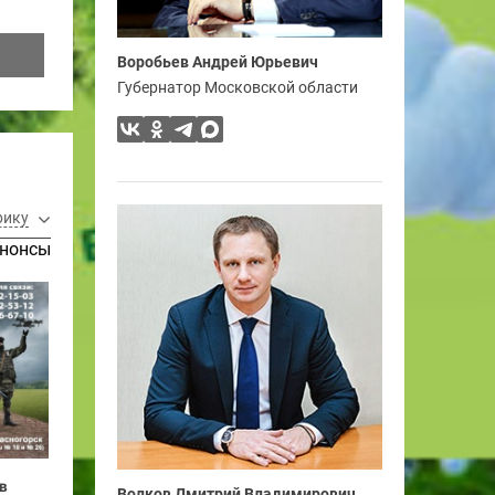
Воробьев Андрей Юрьевич
Губернатор Московской области
рику
нонсы
в
Волков Дмитрий Владимирович