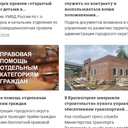
орск провели «открытый
служить по контракту и
с детьми в...
воспользоваться всеми
положенными...
к УМВД России по г.о.
рск и начальник отделения по
Подача документов возможна в 
есовершеннолетних провели
управления по развитию террито
тие в...
администрации городского окру
.2026
Красногорск:
23.07.2026
ая помощь отдельным
В Красногорске завершили
иям граждан
строительство пункта управ
обеспечением транспортной...
рация городского округа
рск проводит приём граждан
Как сообщает пресс‑служба
нию бесплатной правовой
Министерства транспорта