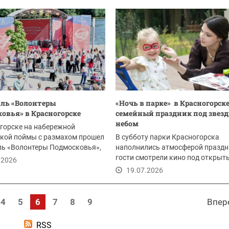
ль «Волонтеры
«Ночь в парке» в Красногорске
овья» в Красногорске
семейный праздник под звез
небом
горске на набережной
кой поймы с размахом прошел
В субботу парки Красногорска
ль «Волонтеры Подмосковья»,
наполнились атмосферой праздн
нный к...
гости смотрели кино под откры
.2026
небом, пробовали силы...
19.07.2026
4
5
6
7
8
9
Впер
RSS