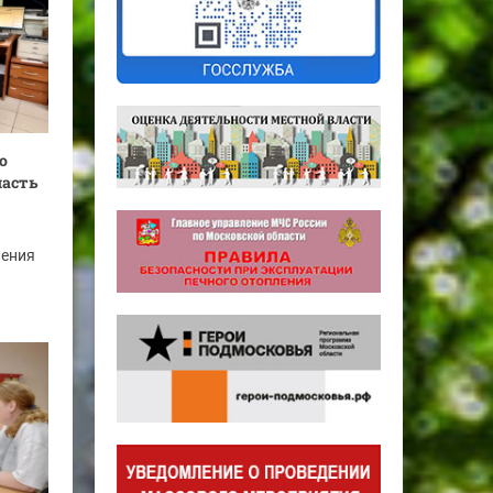
о
часть
ления