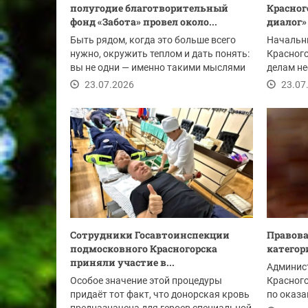
полугодие благотворительный
Красног
фонд «Забота» провел около...
диалог» 
Быть рядом, когда это больше всего
Начальни
нужно, окружить теплом и дать понять:
Красного
вы не одни — именно такими мыслями
делам н
живёт...
мероприя
23.07.2026
23.07
Сотрудники Госавтоинспекции
Правов
подмосковного Красногорска
категор
приняли участие в...
Админист
Особое значение этой процедуры
Красного
придаёт тот факт, что донорская кровь
по оказа