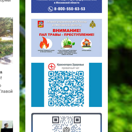
формы
а
!
о
 Главой