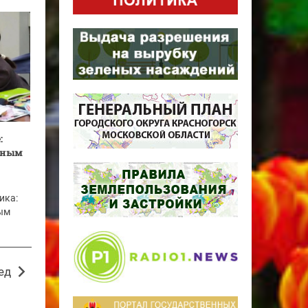
:
дным
ика:
тым
ед