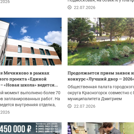
1 июля...
Подмосковья, на объекте у плат
.2026
МЦД‑2 Аникеевка проводятся...
22.07.2026
ке Мечниково в рамках
Продолжается прием заявок н
ого проекта «Единой
конкурс «Лучший двор — 2026»
– «Новая школа» ведется...
Общественная палата городског
й момент выполнено более 70
округа Красногорск совместно с
в запланированных работ. На
муниципалитета Дмитрием
ведется внутренняя отделка,
Владимировичем Волковым...
22.07.2026
.
.2026