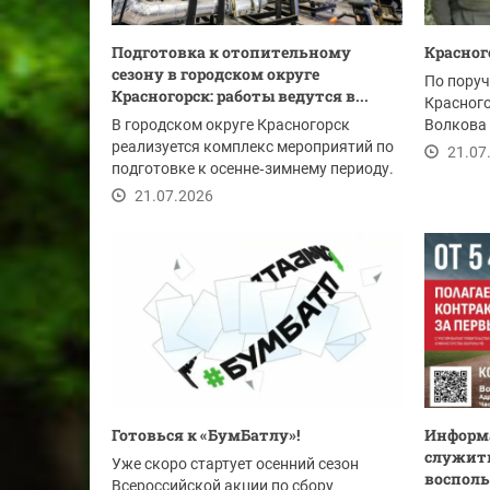
Подготовка к отопительному
Красног
сезону в городском округе
По поруч
Красногорск: работы ведутся в...
Красног
В городском округе Красногорск
Волкова 
реализуется комплекс мероприятий по
очередно
21.07
подготовке к осенне‑зимнему периоду.
Приоритетное...
21.07.2026
Готовься к «БумБатлу»!
Информа
служить
Уже скоро стартует осенний сезон
восполь
Всероссийской акции по сбору