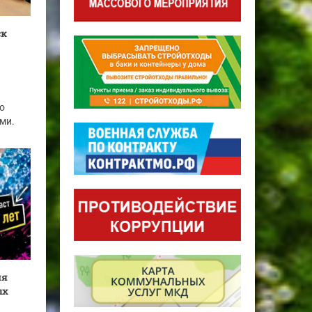
ск
о
ми.
ля
ых