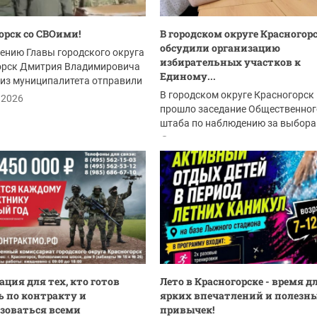
орск со СВОими!
В городском округе Красногор
обсудили организацию
ению Главы городского округа
избирательных участков к
орск Дмитрия Владимировича
Единому...
из муниципалитета отправили
й...
В городском округе Красногорск
.2026
прошло заседание Общественног
штаба по наблюдению за выбора
Одной из тем встречи...
21.07.2026
ция для тех, кто готов
Лето в Красногорске - время д
 по контракту и
ярких впечатлений и полезн
зоваться всеми
привычек!