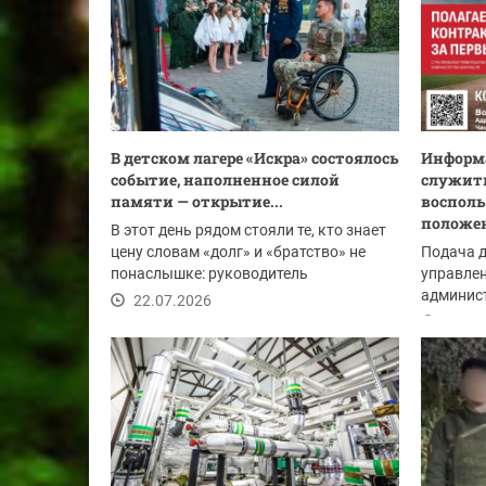
В детском лагере «Искра» состоялось
Информа
событие, наполненное силой
служить
памяти — открытие...
восполь
положе
В этот день рядом стояли те, кто знает
цену словам «долг» и «братство» не
Подача 
понаслышке: руководитель
управлен
Красногорского...
админист
22.07.2026
Красного
22.07