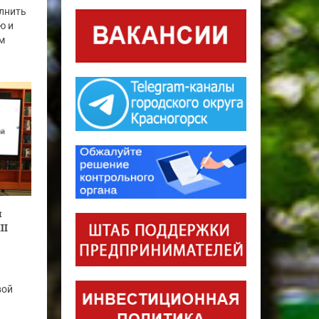
лнить
ю и
м
й
II
вой