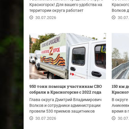
Красногорск! Для вашего удобства на
Красног
территории округа работает
Волков 
мобильный офис...
Московск
30.07.2026
30.07
950 тонн помощи участникам СВО
150 км 
собрали в Красногорске с 2022 года
Красного
Глава округа Дмитрий Владимирович
В округе
Волков и сотрудники администрации
Аникеевк
провели 530 приемов защитников
время в 
Отечества и членов...
Нахабино
30.07.2026
30.07