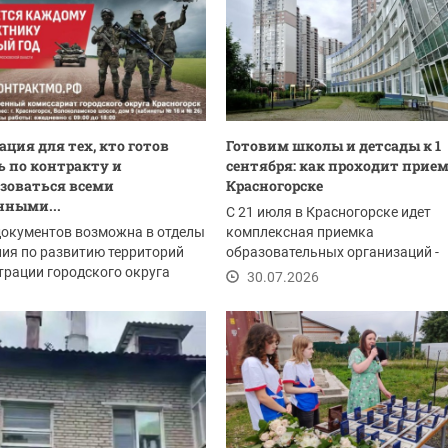
ция для тех, кто готов
Готовим школы и детсады к 1
 по контракту и
сентября: как проходит прием
зоваться всеми
Красногорске
нными...
С 21 июля в Красногорске идет
документов возможна в отделы
комплексная приемка
ия по развитию территорий
образовательных организаций -
рации городского округа
комиссия проверяет готовность 1
30.07.2026
рск:
.2026