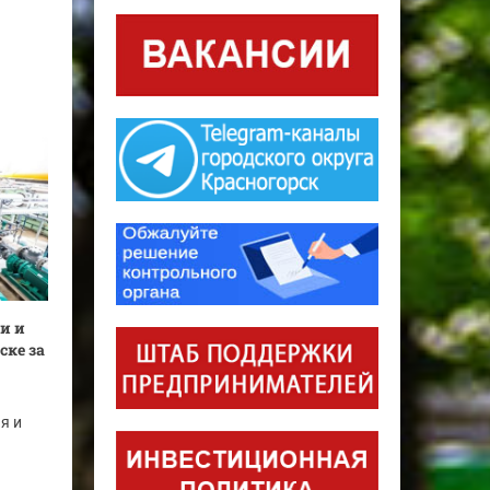
...
и и
ске за
я и