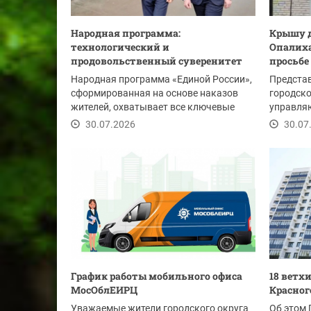
Народная программа:
Крышу д
технологический и
Опалих
продовольственный суверенитет
просьбе
Народная программа «Единой России»,
Предста
сформированная на основе наказов
городско
жителей, охватывает все ключевые
управля
направления...
посетили
30.07.2026
30.07
График работы мобильного офиса
18 ветх
МосОблЕИРЦ
Красног
Уважаемые жители городского округа
Об этом 