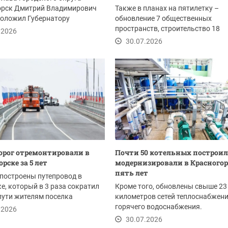
орск Дмитрий Владимирович
Также в планах на пятилетку –
доложил Губернатору
обновление 7 общественных
ой области Андрею...
пространств, строительство 18
.2026
образовательных организаций и 4
30.07.2026
дорог отремонтировали в
Почти 50 котельных построил
рске за 5 лет
модернизировали в Красногор
пять лет
 построены путепровод в
е, который в 3 раза сократил
Кроме того, обновлены свыше 23
пути жителям поселка
километров сетей теплоснабжени
, а также...
горячего водоснабжения.
.2026
Закольцована теплосеть в...
30.07.2026