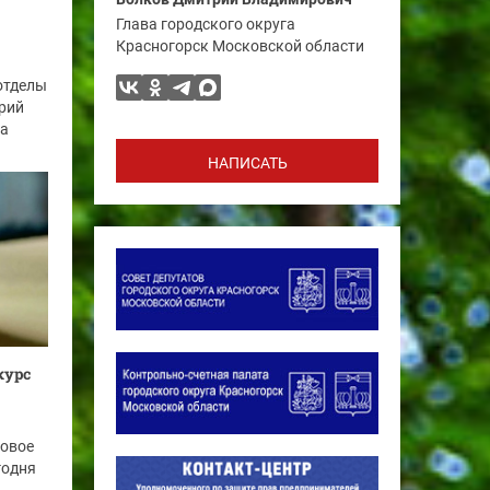
Глава городского округа
Красногорск Московской области
отделы
рий
га
НАПИСАТЬ
курс
новое
годня