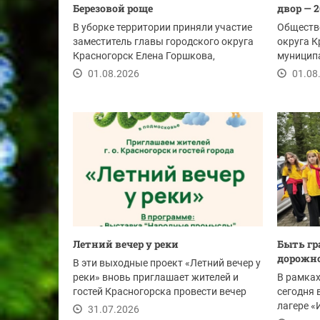
Березовой роще
двор — 
В уборке территории приняли участие
Обществ
заместитель главы городского округа
округа К
Красногорск Елена Горшкова,
муницип
председатель...
Владими
01.08.2026
01.08
Летний вечер у реки
Быть г
дорожно
В эти выходные проект «Летний вечер у
реки» вновь приглашает жителей и
В рамках
гостей Красногорска провести вечер
сегодня 
на...
лагере «
31.07.2026