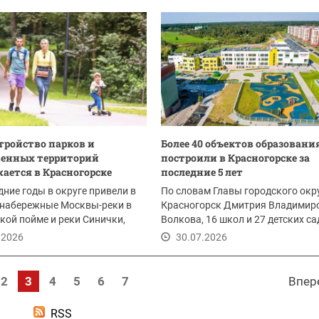
тройство парков и
Более 40 объектов образовани
венных территорий
построили в Красногорске за
ается в Красногорске
последние 5 лет
дние годы в округе привели в
По словам Главы городского окр
 набережные Москвы-реки в
Красногорск Дмитрия Владимир
ой пойме и реки Синички,
Волкова, 16 школ и 27 детских с
ский...
обеспечили...
.2026
30.07.2026
2
3
4
5
6
7
Впер
RSS