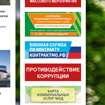
ев:
чили
кого
т