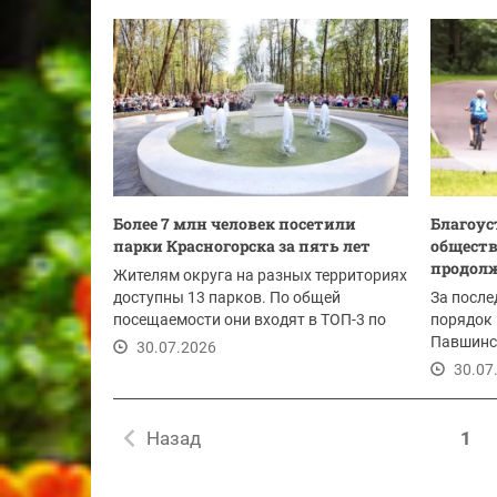
Более 7 млн человек посетили
Благоус
парки Красногорска за пять лет
общест
продолж
Жителям округа на разных территориях
доступны 13 парков. По общей
За после
посещаемости они входят в ТОП-3 по
порядок
Подмосковью.
Павшинск
30.07.2026
Опалихов
30.07
Назад
1