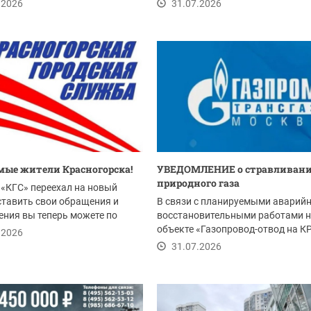
ванная...
стартовал прием заявок...
.2026
31.07.2026
ые жители Красногорска!
УВЕДОМЛЕНИЕ о стравливан
природного газа
«КГС» переехал на новый
ставить свои обращения и
В связи с планируемыми аварийн
ния вы теперь можете по
восстановительными работами 
объекте «Газопровод-отвод на К
.2026
Ду-1020 мм 2-я...
31.07.2026