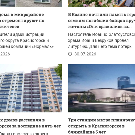
ома в микрорайоне
В Козино почтили память геро
а отремонтируют по
семьям погибших бойцов вру
 жителей
жетоны «Они сражались за...
вители администрации
Настоятель Иоанно‑Златоустовс
го округа Красногорск и
храма Иоанн Безруков провел
ющей компании «Нормаль»
литургию. Для него тема потерь
 дом № 53а на...
особенно личная: в 2023...
.2026
30.07.2026
их домов расселили в
Три станции метро планирую
орске за последние пять лет
открыть в Красногорске в
ближайшие 5 лет
Глава городского округа