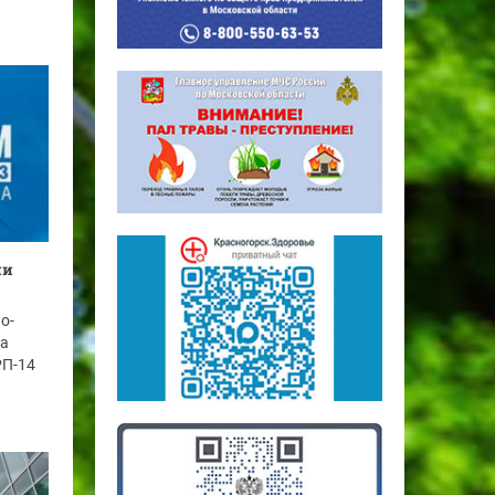
ии
о-
на
РП-14