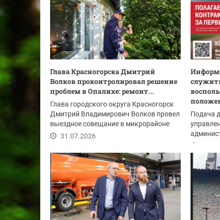
Глава Красногорска Дмитрий
Информа
Волков проконтролировал решение
служить
проблем в Опалихе: ремонт...
восполь
положе
Глава городского округа Красногорск
Дмитрий Владимирович Волков провел
Подача 
выездное совещание в микрорайоне
управлен
Опалиха после...
админист
31.07.2026
Красного
31.07