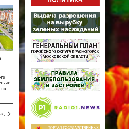
я
уга
овича
адов
ед