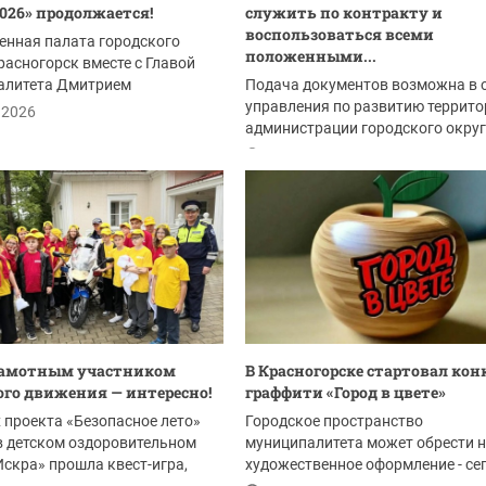
2026» продолжается!
служить по контракту и
воспользоваться всеми
енная палата городского
положенными...
расногорск вместе с Главой
алитета Дмитрием
Подача документов возможна в 
ровичем Волковым...
управления по развитию террито
.2026
администрации городского окру
Красногорск:
01.08.2026
рамотным участником
В Красногорске стартовал кон
го движения — интересно!
граффити «Город в цвете»
 проекта «Безопасное лето»
Городское пространство
в детском оздоровительном
муниципалитета может обрести 
Искра» прошла квест-игра,
художественное оформление - се