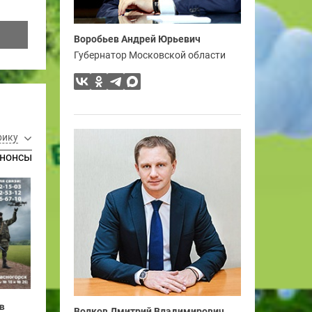
Воробьев Андрей Юрьевич
Губернатор Московской области
рику
нонсы
в
Волков Дмитрий Владимирович