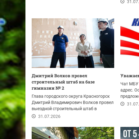
организо
31.07
Дмитрий Волков провел
Уважаем
строительный штаб на базе
Чат МБУ 
гимназии № 2
адрес. О
Глава городского округа Красногорск
предложе
Дмитрий Владимирович Волков провел
ссылке.
31.07
выездной строительный штаб в
гимназии №2, где...
31.07.2026