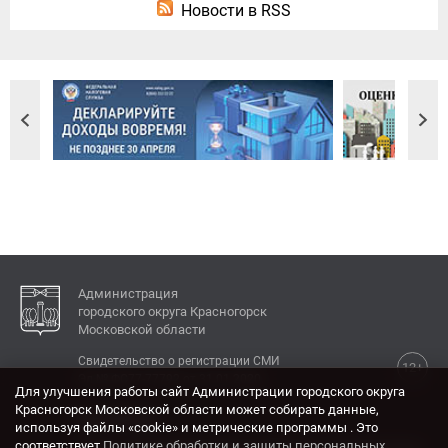
Новости в RSS
Администрация
городского округа Красногорск
Московской области
Свидетельство о регистрации СМИ
12+
Эл № ФС77-77792 от 31.01.2020.
Для улучшения работы сайт Администрации городского округа
Красногорск Московской области может собирать данные,
КОНТАКТЫ
используя файлы «cookie» и метрические программы . Это
соответствует
Политике обработки и защиты персональных