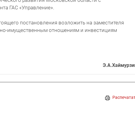
ческого развития Московской области с
нта ГАС «Управление».
стоящего постановления возложить на заместителя
ьно-имущественным отношениям и инвестициям
Э.А.Хаймурзи
Распечата