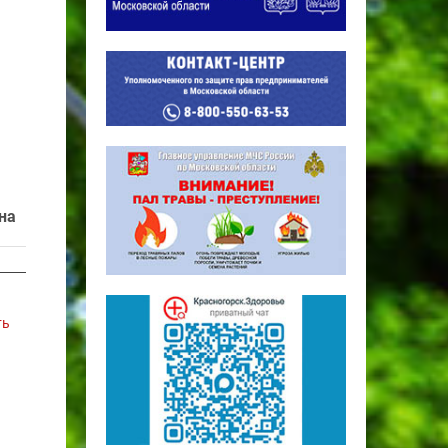
на
ть