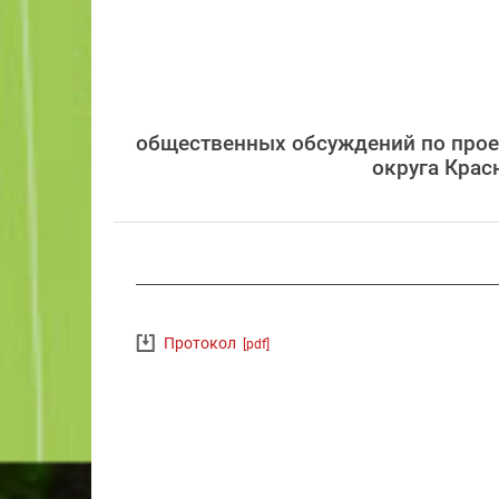
общественных обсуждений по проек
округа Крас
Протокол
[pdf]