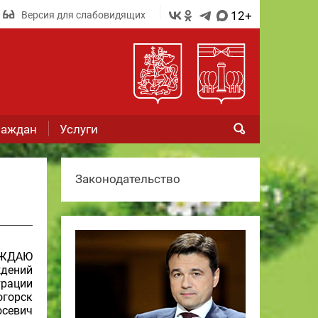
12+
Версия для слабовидящих
раждан
Услуги
Законодательство
РЖДАЮ
ждений
трации
огорск
лосевич