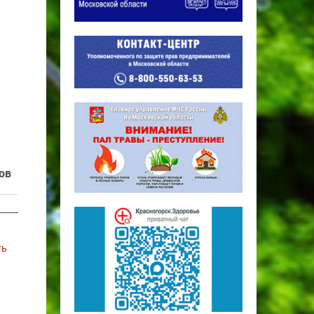
ов
ть