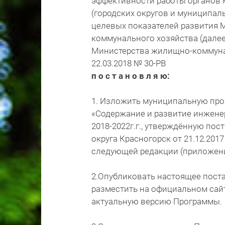
эффективности работы органов 
(городских округов и муниципа
целевых показателей развития 
коммунального хозяйства (дале
Министерства жилищно-коммуна
22.03.2018 № 30-РВ
п о с т а н о в л я ю:
1. Изложить муниципальную про
«Содержание и развитие инжене
2018-2022г.г., утверждённую по
округа Красногорск от 21.12.2017
следующей редакции (приложени
2.Опубликовать настоящее поста
разместить на официальном сайт
актуальную версию Программы.