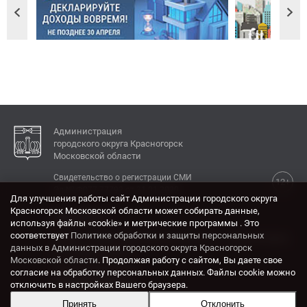
Администрация
городского округа Красногорск
Московской области
Свидетельство о регистрации СМИ
12+
Эл № ФС77-77792 от 31.01.2020.
Для улучшения работы сайт Администрации городского округа
Красногорск Московской области может собирать данные,
КОНТАКТЫ
используя файлы «cookie» и метрические программы . Это
соответствует
Политике обработки и защиты персональных
Адрес: 143404, Московская область, г. Красногорск,
данных в Администрации городского округа Красногорск
ул. Ленина, дом 4.
Московской области
. Продолжая работу с сайтом, Вы даете свое
Электронная почта:
согласие на обработку персональных данных. Файлы cookie можно
krasrn@mosreg.ru
отключить в настройках Вашего браузера.
Принять
Отклонить