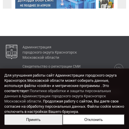
Администрация
городского округа Красногорск
Московской области
Свидетельство о регистрации СМИ
12+
Эл № ФС77-77792 от 31.01.2020.
Для улучшения работы сайт Администрации городского округа
Красногорск Московской области может собирать данные,
КОНТАКТЫ
используя файлы «cookie» и метрические программы . Это
соответствует
Политике обработки и защиты персональных
Адрес: 143404, Московская область, г. Красногорск,
данных в Администрации городского округа Красногорск
ул. Ленина, дом 4.
Московской области
. Продолжая работу с сайтом, Вы даете свое
Электронная почта:
согласие на обработку персональных данных. Файлы cookie можно
krasrn@mosreg.ru
отключить в настройках Вашего браузера.
Принять
Отклонить
Разработка и поддержка сайта ADN