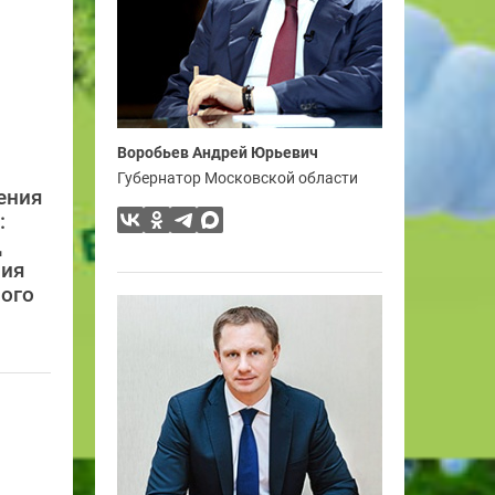
Воробьев Андрей Юрьевич
Губернатор Московской области
ения
:
д
ния
ного