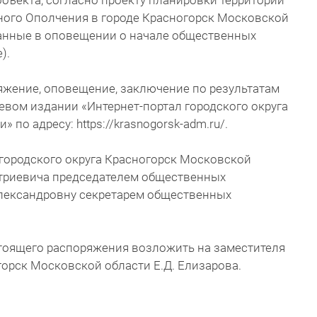
объекта, согласно проекту планировки территории
ного Ополчения в городе Красногорск Московской
азанные в оповещении о начале общественных
).
яжение, оповещение, заключение по результатам
вом издании «Интернет-портал городского округа
по адресу: https://krasnogorsk-adm.ru/.
 городского округа Красногорск Московской
триевича председателем общественных
Александровну секретарем общественных
стоящего распоряжения возложить на заместителя
горск Московской области Е.Д. Елизарова.