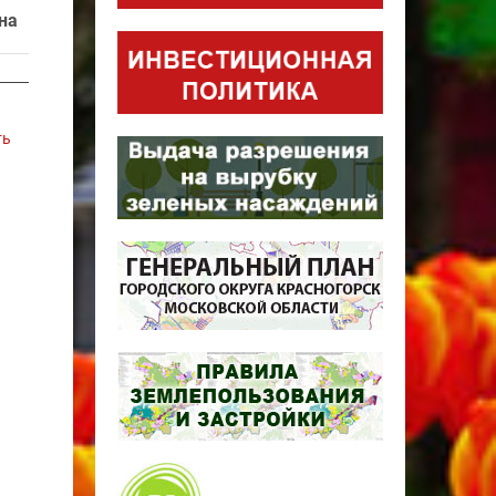
на
ть