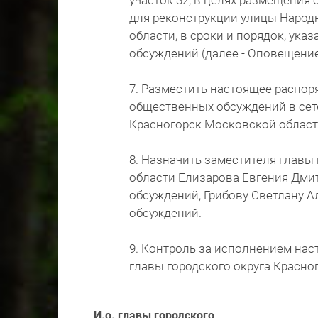
участок 32, в целях размещения 
для реконструкции улицы Народ
области, в сроки и порядок, ук
обсуждений (далее - Оповещение
7. Разместить настоящее распор
общественных обсуждений в сете
Красногорск Московской области» 
8. Назначить заместителя главы
области Елизарова Евгения Дми
обсуждений, Грибову Светлану 
обсуждений.
9. Контроль за исполнением на
главы городского округа Красно
И.о. главы городского