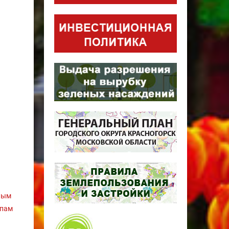
ным
ппам