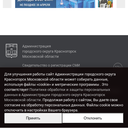
Администрация
городского округа Красногорск
Московской области
Свидетельство о регистрации СМИ
12+
Эл № ФС77-77792 от 31.01.2020.
Для улучшения работы сайт Администрации городского округа
Красногорск Московской области может собирать данные,
КОНТАКТЫ
используя файлы «cookie» и метрические программы . Это
соответствует
Политике обработки и защиты персональных
Адрес: 143404, Московская область, г. Красногорск,
данных в Администрации городского округа Красногорск
ул. Ленина, дом 4.
Московской области
. Продолжая работу с сайтом, Вы даете свое
Электронная почта:
согласие на обработку персональных данных. Файлы cookie можно
krasrn@mosreg.ru
отключить в настройках Вашего браузера.
Принять
Отклонить
Разработка и поддержка сайта ADN