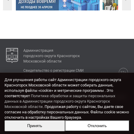
Администрация
городского округа Красногорск
Московской области
Свидетельство о регистрации СМИ
12+
Эл № ФС77-77792 от 31.01.2020.
Для улучшения работы сайт Администрации городского округа
Красногорск Московской области может собирать данные,
КОНТАКТЫ
используя файлы «cookie» и метрические программы . Это
соответствует
Политике обработки и защиты персональных
Адрес: 143404, Московская область, г. Красногорск,
данных в Администрации городского округа Красногорск
ул. Ленина, дом 4.
Московской области
. Продолжая работу с сайтом, Вы даете свое
Электронная почта:
согласие на обработку персональных данных. Файлы cookie можно
krasrn@mosreg.ru
отключить в настройках Вашего браузера.
Принять
Отклонить
Разработка и поддержка сайта ADN