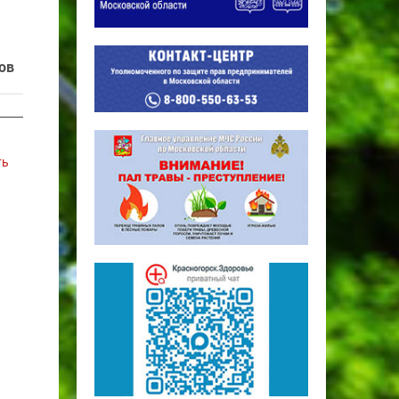
ов
ть