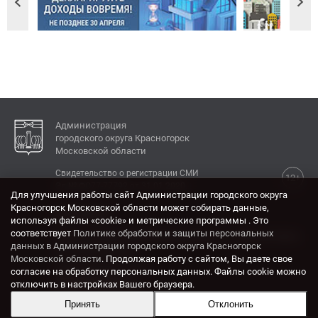
Администрация
городского округа Красногорск
Московской области
Свидетельство о регистрации СМИ
12+
Эл № ФС77-77792 от 31.01.2020.
Для улучшения работы сайт Администрации городского округа
Красногорск Московской области может собирать данные,
КОНТАКТЫ
используя файлы «cookie» и метрические программы . Это
соответствует
Политике обработки и защиты персональных
Адрес: 143404, Московская область, г. Красногорск,
данных в Администрации городского округа Красногорск
ул. Ленина, дом 4.
Московской области
. Продолжая работу с сайтом, Вы даете свое
Электронная почта:
согласие на обработку персональных данных. Файлы cookie можно
krasrn@mosreg.ru
отключить в настройках Вашего браузера.
Принять
Отклонить
Разработка и поддержка сайта ADN