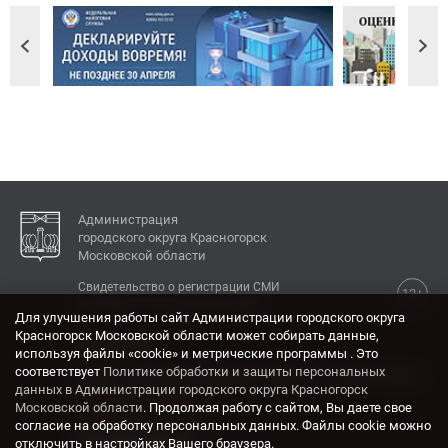
Администрация
городского округа Красногорск
Московской области
Свидетельство о регистрации СМИ
12+
Эл № ФС77-77792 от 31.01.2020.
Для улучшения работы сайт Администрации городского округа
Красногорск Московской области может собирать данные,
КОНТАКТЫ
используя файлы «cookie» и метрические программы . Это
соответствует
Политике обработки и защиты персональных
Адрес: 143404, Московская область, г. Красногорск,
данных в Администрации городского округа Красногорск
ул. Ленина, дом 4.
Московской области
. Продолжая работу с сайтом, Вы даете свое
Электронная почта:
согласие на обработку персональных данных. Файлы cookie можно
krasrn@mosreg.ru
отключить в настройках Вашего браузера.